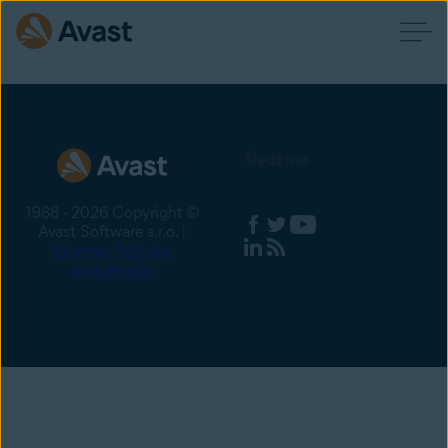
Śledź nas
1988 - 2026 Copyright ©
Avast Software s.r.o. |
Sitemap
Polityka
prywatności