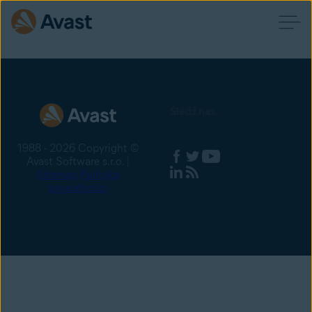
Śledź nas
1988 - 2026 Copyright ©
Avast Software s.r.o. |
Sitemap
Polityka
prywatności