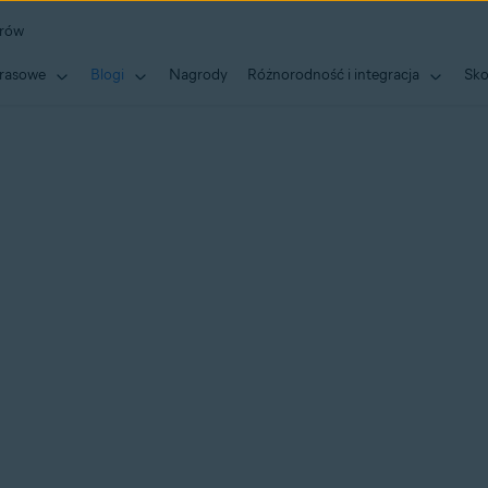
erów
rasowe
Blogi
Nagrody
Różnorodność i integracja
Sko