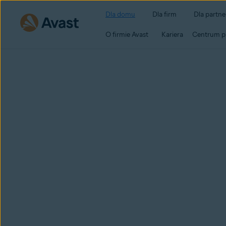
Dla domu
Dla firm
Dla partn
O firmie Avast
Kariera
Centrum p