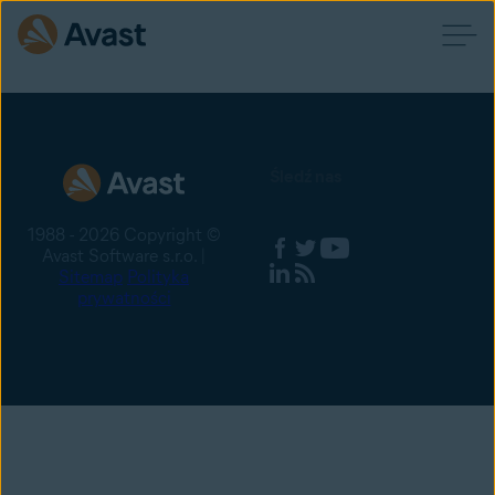
Śledź nas
1988 - 2026 Copyright ©
Avast Software s.r.o. |
Sitemap
Polityka
prywatności