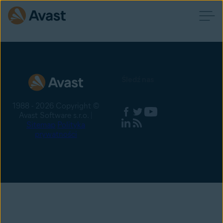
Śledź nas
1988 - 2026 Copyright ©
Avast Software s.r.o. |
Sitemap
Polityka
prywatności