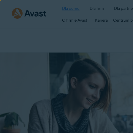
Dla domu
Dla firm
Dla partn
O firmie Avast
Kariera
Centrum p