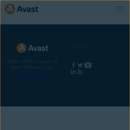
Śledź nas
1988 - 2026 Copyright ©
Avast Software s.r.o. |
Sitemap
Polityka
prywatności