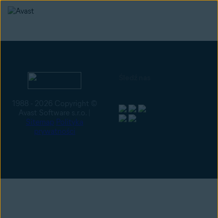
Śledź nas
1988 - 2026 Copyright ©
Avast Software s.r.o. |
Sitemap
Polityka
prywatności