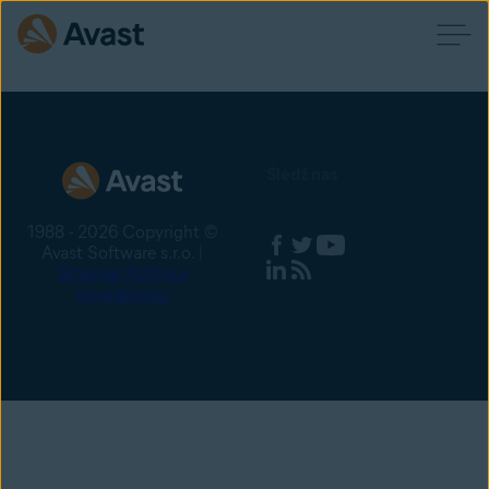
Śledź nas
1988 - 2026 Copyright ©
Avast Software s.r.o. |
Sitemap
Polityka
prywatności