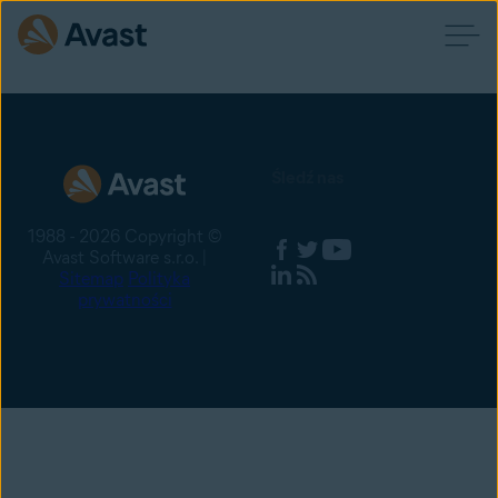
Śledź nas
1988 - 2026 Copyright ©
Avast Software s.r.o. |
Sitemap
Polityka
prywatności