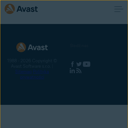
Śledź nas
1988 - 2026 Copyright ©
Avast Software s.r.o. |
Sitemap
Polityka
prywatności