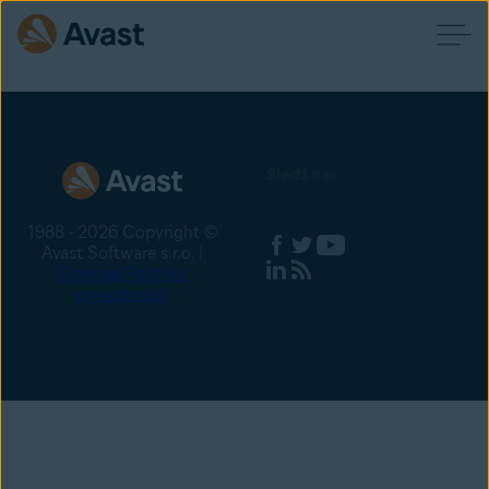
Śledź nas
1988 - 2026 Copyright ©
Avast Software s.r.o. |
Sitemap
Polityka
prywatności