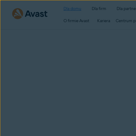
Dla domu
Dla firm
Dla partn
O firmie Avast
Kariera
Centrum p