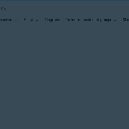
erów
rasowe
Blogi
Nagrody
Różnorodność i integracja
Sko