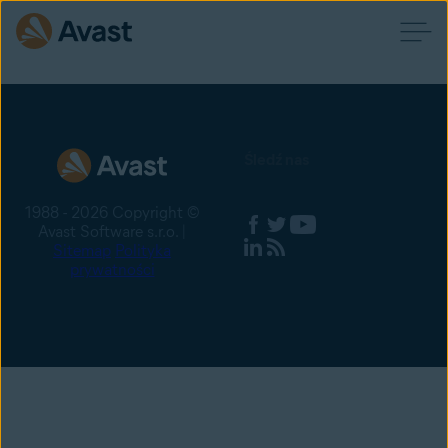
Śledź nas
1988 - 2026 Copyright ©
Avast Software s.r.o. |
Sitemap
Polityka
prywatności