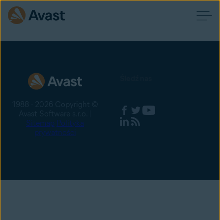
Śledź nas
1988 - 2026 Copyright ©
Avast Software s.r.o. |
Sitemap
Polityka
prywatności