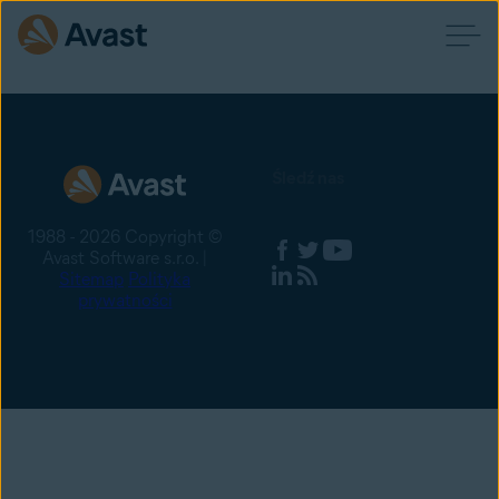
Śledź nas
1988 - 2026 Copyright ©
Avast Software s.r.o. |
Sitemap
Polityka
prywatności