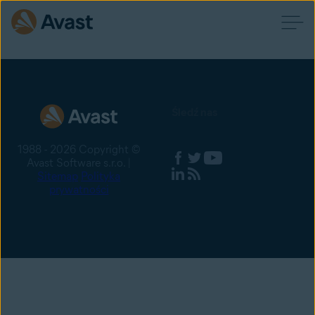
Śledź nas
1988 - 2026 Copyright ©
Avast Software s.r.o. |
Sitemap
Polityka
prywatności