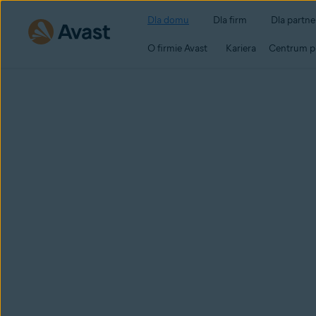
Dla domu
Dla firm
Dla partn
O firmie Avast
Kariera
Centrum p