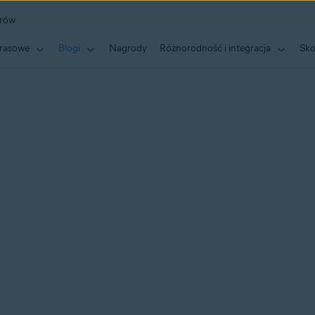
erów
rasowe
Blogi
Nagrody
Różnorodność i integracja
Sko