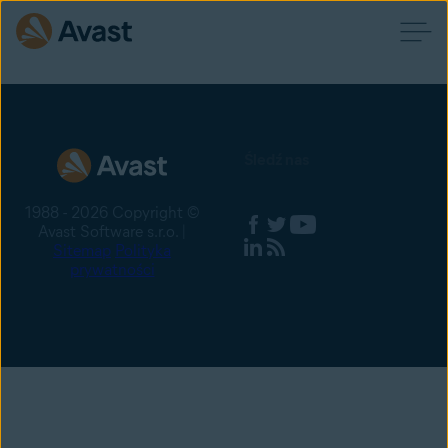
Śledź nas
1988 - 2026 Copyright ©
Avast Software s.r.o. |
Sitemap
Polityka
prywatności