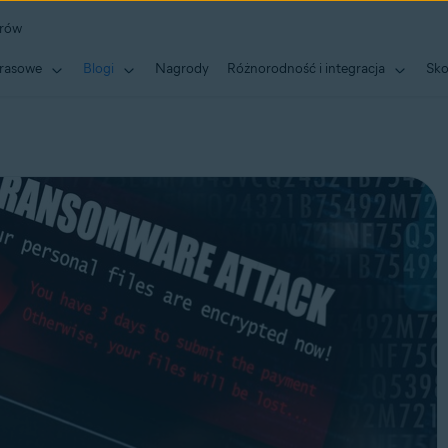
erów
rasowe
Blogi
Nagrody
Różnorodność i integracja
Sko