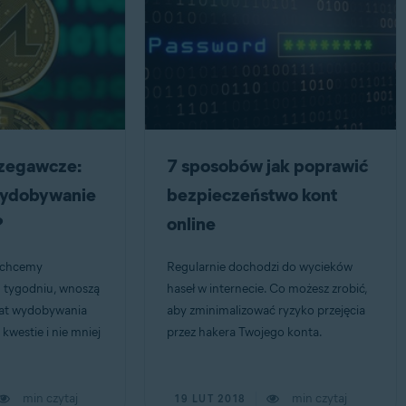
rzegawcze:
7 sposobów jak poprawić
wydobywanie
bezpieczeństwo kont
?
online
e chcemy
Regularnie dochodzi do wycieków
 tygodniu, wnoszą
haseł w internecie. Co możesz zrobić,
mat wydobywania
aby zminimalizować ryzyko przejęcia
kwestie i nie mniej
przez hakera Twojego konta.
min czytaj
min czytaj
19 LUT 2018