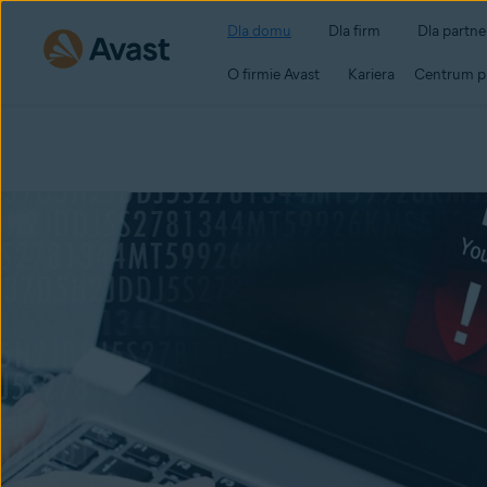
Dla domu
Dla firm
Dla partn
O firmie Avast
Kariera
Centrum p