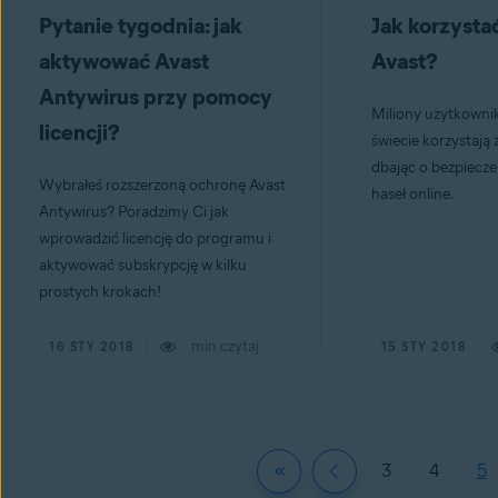
Pytanie tygodnia: jak
Jak korzysta
aktywować Avast
Avast?
Antywirus przy pomocy
Miliony użytkowni
licencji?
świecie korzystają 
dbając o bezpiecz
Wybrałeś rozszerzoną ochronę Avast
haseł online.
Antywirus? Poradzimy Ci jak
wprowadzić licencję do programu i
aktywować subskrypcję w kilku
prostych krokach!
min czytaj
16 STY 2018
15 STY 2018
3
4
5