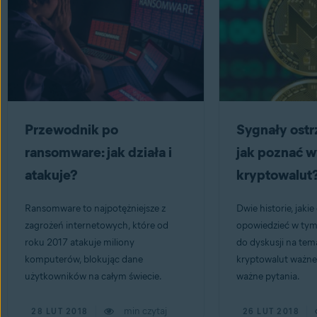
Przewodnik po
Sygnały ost
ransomware: jak działa i
jak poznać 
atakuje?
kryptowalut
Ransomware to najpotężniejsze z
Dwie historie, jaki
zagrożeń internetowych, które od
opowiedzieć w tym
roku 2017 atakuje miliony
do dyskusji na te
komputerów, blokując dane
kryptowalut ważne 
użytkowników na całym świecie.
ważne pytania.
min czytaj
28 LUT 2018
26 LUT 2018