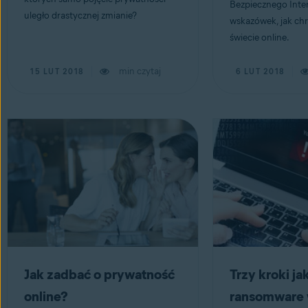
Bezpiecznego Inter
uległo drastycznej zmianie?
wskazówek, jak chr
świecie online.
min czytaj
15 LUT 2018
6 LUT 2018
Jak zadbać o prywatność
Trzy kroki ja
online?
ransomware