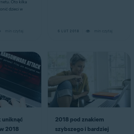
netu. Oto kilka
onić dzieci w
min czytaj
min czytaj
6 LUT 2018
k uniknąć
2018 pod znakiem
 w 2018
szybszego i bardziej