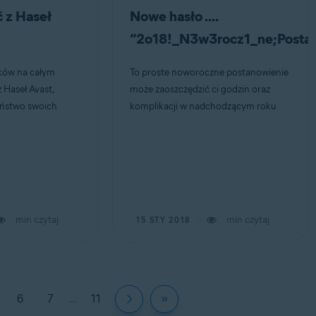
ć z Haseł
Nowe hasło ....
“2o18!_N3w3rocz1_ne;Postan
ków na całym
To proste noworoczne postanowienie
z Haseł Avast,
może zaoszczędzić ci godzin oraz
eństwo swoich
komplikacji w nadchodzącym roku
min czytaj
min czytaj
15 STY 2018
6
7
...
11