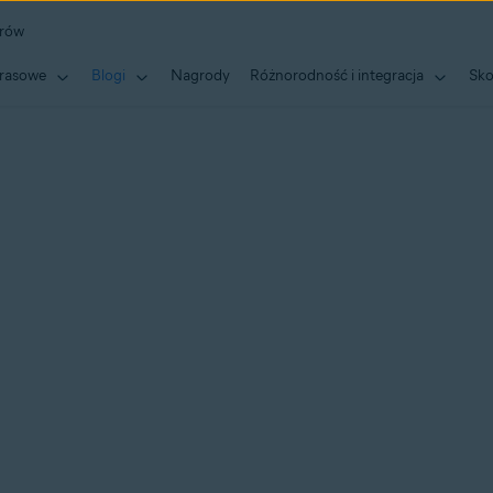
erów
rasowe
Blogi
Nagrody
Różnorodność i integracja
Sko