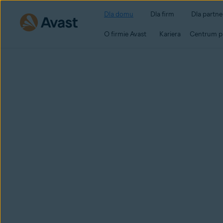
Dla domu
Dla firm
Dla partn
O firmie Avast
Kariera
Centrum p