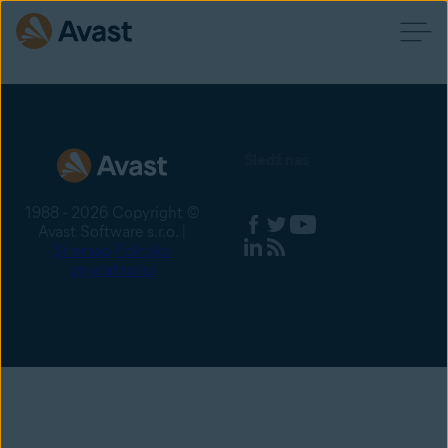
Śledź nas
1988 - 2026 Copyright ©
Avast Software s.r.o. |
Sitemap
Polityka
prywatności