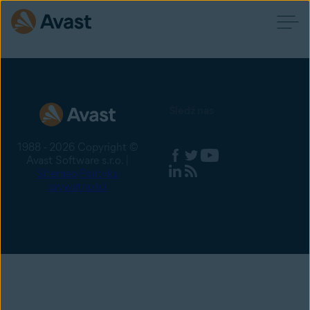
Śledź nas
1988 - 2026 Copyright ©
Avast Software s.r.o. |
Sitemap
Polityka
prywatności