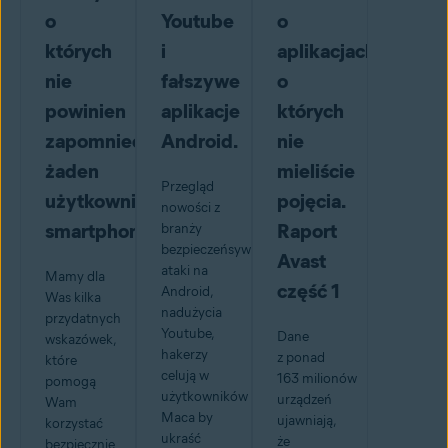
o
Youtube
o
których
i
aplikacjach,
nie
fałszywe
o
powinien
aplikacje
których
zapomnieć
Android.
nie
żaden
mieliście
Przegląd
użytkownik
pojęcia.
nowości z
smartphonu
Raport
branży
bezpieczeńsywa:
Avast
ataki na
Mamy dla
część 1
Android,
Was kilka
nadużycia
przydatnych
Youtube,
Dane
wskazówek,
hakerzy
z ponad
które
celują w
163 milionów
pomogą
użytkowników
urządzeń
Wam
Maca by
ujawniają,
korzystać
ukraść
że
bezpiecznie