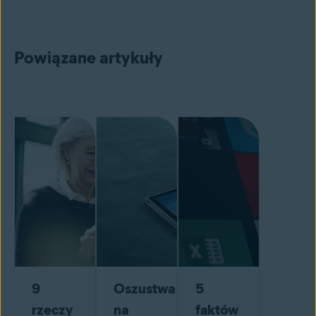
Powiązane artykuły
9
Oszustwa
5
rzeczy
na
faktów