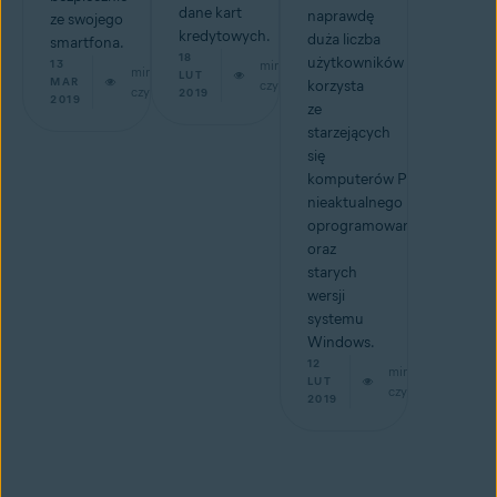
dane kart
naprawdę
ze swojego
kredytowych.
duża liczba
smartfona.
18
użytkowników
13
min
min
LUT
MAR
czytaj
korzysta
czytaj
2019
2019
ze
starzejących
się
komputerów PC,
nieaktualnego
oprogramowania
oraz
starych
wersji
systemu
Windows.
12
min
LUT
czytaj
2019