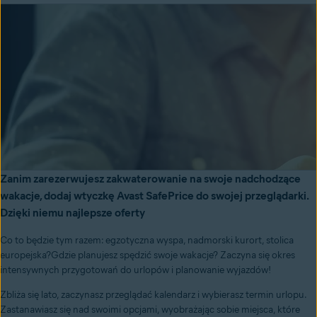
Zanim zarezerwujesz zakwaterowanie na swoje nadchodzące
wakacje, dodaj wtyczkę Avast SafePrice do swojej przeglądarki.
Dzięki niemu najlepsze oferty
Co to będzie tym razem: egzotyczna wyspa, nadmorski kurort, stolica
europejska?Gdzie planujesz spędzić swoje wakacje? Zaczyna się okres
intensywnych przygotowań do urlopów i planowanie wyjazdów!
Zbliża się lato, zaczynasz przeglądać kalendarz i wybierasz termin urlopu.
Zastanawiasz się nad swoimi opcjami, wyobrażając sobie miejsca, które