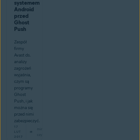
systemem
Android
przed
Ghost
Push
Zespół
firmy
Avast ds.
analizy
zagrożeń
wyjaśnia,
czym są
programy
Ghost
Push, i jak
można się
przed nimi
zabezpieczyć.
17
min
LUT
czytaj
2017