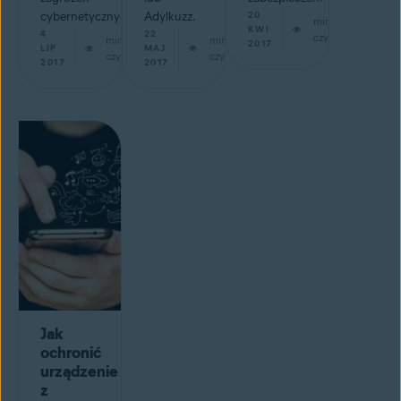
cybernetycznych
Adylkuzz.
20
min
KWI
4
22
czytaj
min
min
2017
LIP
MAJ
czytaj
czytaj
2017
2017
Jak
ochronić
urządzenie
z