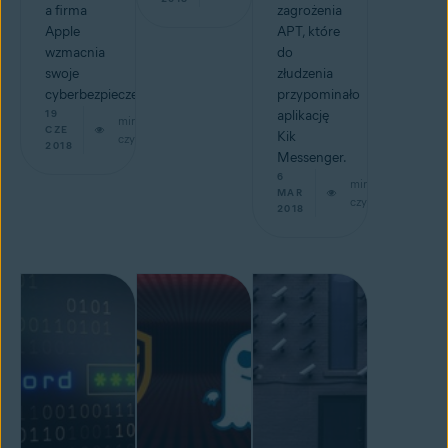
a firma
zagrożenia
Apple
APT, które
wzmacnia
do
swoje
złudzenia
cyberbezpieczeństwo.
przypominało
19
aplikację
min
CZE
Kik
czytaj
2018
Messenger.
6
min
MAR
czytaj
2018