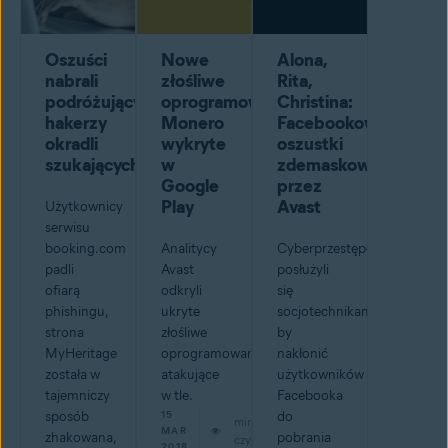
Oszuści
Nowe
Alona,
nabrali
złośliwe
Rita,
podróżujących,
oprogramowanie
Christina:
hakerzy
Monero
Facebookowe
okradli
wykryte
oszustki
szukających
w
zdemaskowane
Google
przez
Play
Avast
Użytkownicy
serwisu
booking.com
Analitycy
Cyberprzestępcy
padli
Avast
posłużyli
ofiarą
odkryli
się
phishingu,
ukryte
socjotechnikami,
strona
złośliwe
by
MyHeritage
oprogramowanie,
nakłonić
została w
atakujące
użytkowników
tajemniczy
w tle.
Facebooka
sposób
15
do
min
MAR
zhakowana,
pobrania
czytaj
2018