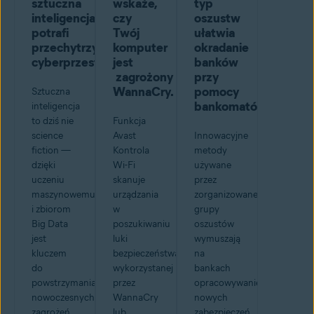
sztuczna
wskaże,
typ
inteligencja
czy
oszustw
potrafi
Twój
ułatwia
przechytrzyć
komputer
okradanie
cyberprzestępców
jest
banków
zagrożony
przy
WannaCry.
pomocy
Sztuczna
bankomatów
inteligencja
to dziś nie
Funkcja
science
Avast
Innowacyjne
fiction —
Kontrola
metody
dzięki
Wi-Fi
używane
uczeniu
skanuje
przez
maszynowemu
urządzania
zorganizowane
i zbiorom
w
grupy
Big Data
poszukiwaniu
oszustów
jest
luki
wymuszają
kluczem
bezpieczeństwa
na
do
wykorzystanej
bankach
powstrzymania
przez
opracowywanie
nowoczesnych
WannaCry
nowych
zagrożeń
lub
zabezpieczeń.