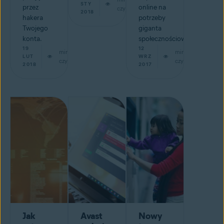
STY
przez
online na
czytaj
2018
hakera
potrzeby
Twojego
giganta
konta.
społecznościowego.
19
12
min
min
LUT
WRZ
czytaj
czytaj
2018
2017
Jak
Avast
Nowy