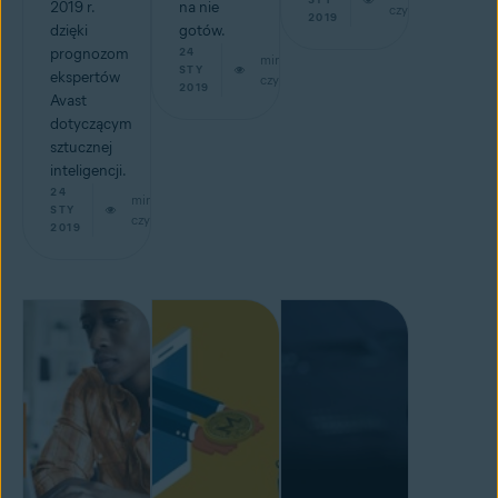
2019 r.
na nie
czytaj
2019
dzięki
gotów.
prognozom
24
min
STY
ekspertów
czytaj
2019
Avast
dotyczącym
sztucznej
inteligencji.
24
min
STY
czytaj
2019