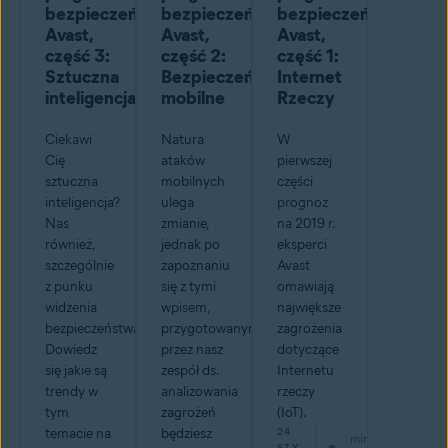
bezpieczeństwa
bezpieczeństwa
bezpieczeństwa
Avast,
Avast,
Avast,
część 3:
część 2:
część 1:
Sztuczna
Bezpieczeństwo
Internet
inteligencja
mobilne
Rzeczy
Ciekawi
Natura
W
Cię
ataków
pierwszej
sztuczna
mobilnych
części
inteligencja?
ulega
prognoz
Nas
zmianie,
na 2019 r.
również,
jednak po
eksperci
szczególnie
zapoznaniu
Avast
z punku
się z tymi
omawiają
widzenia
wpisem,
największe
bezpieczeństwa.
przygotowanym
zagrożenia
Dowiedz
przez nasz
dotyczące
się jakie są
zespół ds.
Internetu
trendy w
analizowania
rzeczy
tym
zagrożeń
(IoT).
temacie na
będziesz
24
min
STY