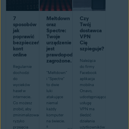
7
Meltdown
Czy
sposobów
oraz
Twój
jak
Spectre:
dostawca
poprawić
Twoje
VPN
bezpieczeństwo
urządzenie
Cię
kont
jest
szpieguje?
online
prawdopodobnie
zagrożone.
Należąca
Regularnie
do firmy
dochodzi
"Meltdown"
Facebook
do
i "Spectre"
aplikacja
wycieków
to dwie
mobilna
haseł w
luki
Onavo,
internecie.
atakujące
udostępniająca
Co możesz
niemal
usługę
zrobić, aby
każdy
VPN ma
zminimalizować
komputer
śledzić
ryzyko
na świecie.
działania
przejęcia
8
użytkowników
min