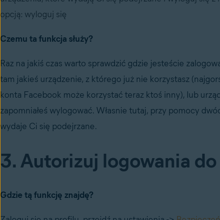
opcją: wyloguj się
Czemu ta funkcja służy?
Raz na jakiś czas warto sprawdzić gdzie jesteście zalog
tam jakieś urządzenie, z którego już nie korzystasz (najgor
konta Facebook może korzystać teraz ktoś inny), lub urzą
zapomniałeś wylogować. Własnie tutaj, przy pomocy dwóch
wydaje Ci się podejrzane.
3. Autorizuj
logowania do
Gdzie tą funkcję znajdę?
Zaloguj się na profilu, przejdź na ustawienia ->
Bezpieczeń