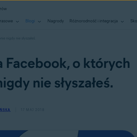
erów
rasowe
Blogi
Nagrody
Różnorodność i integracja
Sko
e nigdy nie słyszałeś.
 Facebook, o których
gdy nie słyszałeś.
AŃSKA
17 MAJ 2018