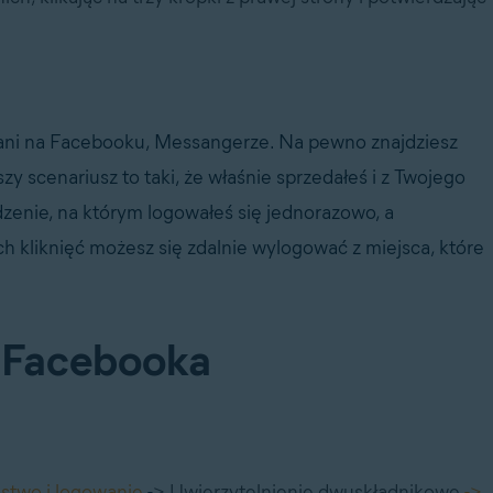
owani na Facebooku, Messangerze. Na pewno znajdziesz
szy scenariusz to taki, że właśnie sprzedałeś i z Twojego
dzenie, na którym logowałeś się jednorazowo, a
 kliknięć możesz się zdalnie wylogować z miejsca, które
 Facebooka
stwo i logowanie
-
>
Uwierzytelnienie dwuskładnikowe
->