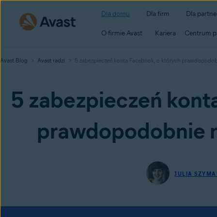
Dla domu
Dla firm
Dla partn
O firmie Avast
Kariera
Centrum p
Avast Blog
Avast radzi
5 zabezpieczeń konta Facebook, o których prawdopodobni
5 zabezpieczeń konta
prawdopodobnie ni
JULIA SZYM