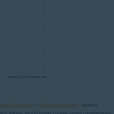
stwo i logowanie
->
Miejsce logowania
->
wybierz
ich, klikając na trzy kropki z prawej strony i potwierdzając