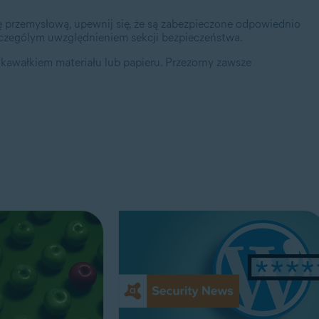
 przemysłową, upewnij się, że są zabezpieczone odpowiednio
czególym uwzględnieniem sekcji bezpieczeństwa.
ić kawałkiem materiału lub papieru. Przezorny zawsze