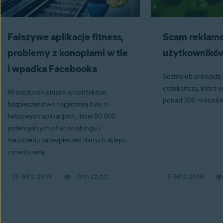
Fałszywe aplikacje fitness,
Scam reklamo
problemy z konopiami w tle
użytkownikó
i wpadka Facebooka
Scamclub prowadzi
oszukańczą, która w
W ostatnich dniach w kontekście
ponad 300 milionów 
bezpieczeństwa najgłośniej było o
fałszywych aplikacjach, liście 50 000
potencjalnych ofiar phishingu i
naruszeniu zabezpieczeń danych sklepu
z marihuaną.
min czytaj
19 GRU 2018
3 GRU 2018