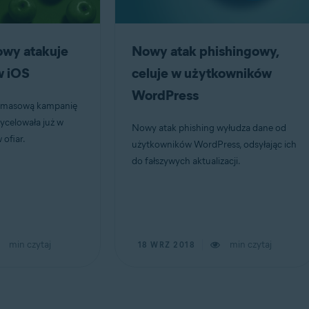
wy atakuje
Nowy atak phishingowy,
w iOS
celuje w użytkowników
WordPress
 masową kampanię
ycelowała już w
Nowy atak phishing wyłudza dane od
ofiar.
użytkowników WordPress, odsyłając ich
do fałszywych aktualizacji.
min czytaj
min czytaj
18 WRZ 2018