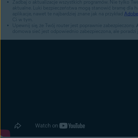
Zadbaj o aktualizacje wszystkich programów. Nie tylko Tw
aktualne. Luki bezpieczeństwa mogą stanowić bramę dla ha
aplikacje, nawet te najbardziej znane jak na przykład
Adobe,
Ci w tym.
Upewnij się, że Twój router jest poprawnie zabezpieczony.
domowa sieć jest odpowiednio zabezpieczona, ale poradzi j