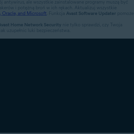
ój antywirus, ale wszystkie zainstalowane programy muszą być
kerów i potężną broń w ich rękach. Aktualizuj wszystkie
 Oracle, and Microsoft
. Funkcja
Avast Software Updater
pomoże
Avast Home Network Security
nie tylko sprawdzi, czy Twoja
ak uzupełnic luki bezpieczeństwa.