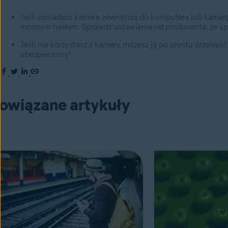
Jeśli posiadasz kamerę zewnętrzą do komputera lub kamerę
mocnym hasłem. Sprawdź ustawienia od producenta, ze sz
Jeśli nie korzystasz z kamery, możesz ją po prostu przelep
ubezpieczony!
owiązane artykuły