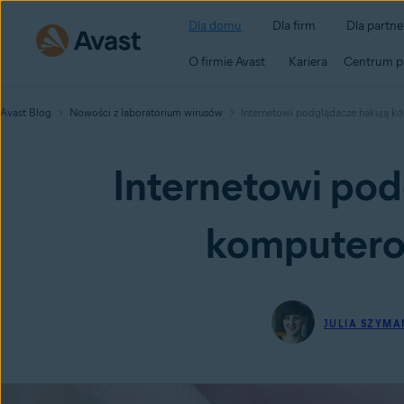
Dla domu
Dla firm
Dla partn
O firmie Avast
Kariera
Centrum p
Avast Blog
Nowości z laboratorium wirusów
Internetowi podglądacze hakują 
Internetowi pod
komputero
JULIA SZYM