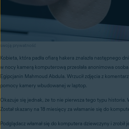
swoją prywatność
Kobieta, która padła ofiarą hakera znalazła następnego d
w nocy kamerą komputerową przesłała anonimowa osoba. H
Egipcjanin Mahmoud Abdula. Wrzucił zdjęcia z komentarze
pomocy kamery wbudowanej w laptop.
Okazuje się jednak, że to nie pierwsza tego typu histori
Został skazany na 18 miesięcy za włamanie się do komput
Podglądacz włamał się do komputera dziewczyny i zrobił jej