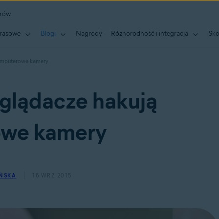
erów
rasowe
Blogi
Nagrody
Różnorodność i integracja
Sko
komputerowe kamery
glądacze hakują
we kamery
AŃSKA
16 WRZ 2015