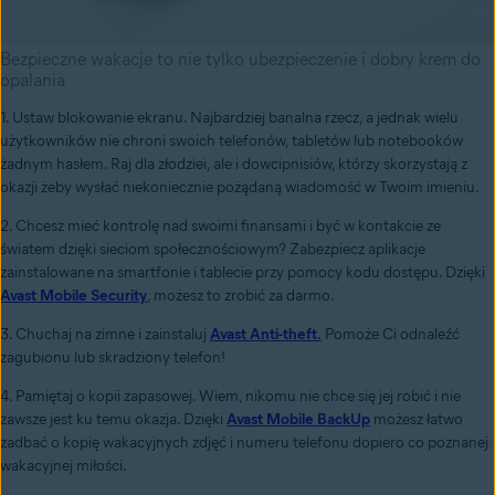
Bezpieczne wakacje to nie tylko ubezpieczenie i dobry krem do
opalania
1. Ustaw blokowanie ekranu. Najbardziej banalna rzecz, a jednak wielu
użytkowników nie chroni swoich telefonów, tabletów lub notebooków
żadnym hasłem. Raj dla złodziei, ale i dowcipnisiów, którzy skorzystają z
okazji żeby wysłać niekoniecznie pożądaną wiadomość w Twoim imieniu.
2. Chcesz mieć kontrolę nad swoimi finansami i być w kontakcie ze
światem dzięki sieciom społecznościowym? Zabezpiecz aplikacje
zainstalowane na smartfonie i tablecie przy pomocy kodu dostępu. Dzięki
Avast Mobile Security
, możesz to zrobić za darmo.
3. Chuchaj na zimne i zainstaluj
Avast Anti-theft.
Pomoże Ci odnaleźć
zagubionu lub skradziony telefon!
4. Pamiętaj o kopii zapasowej. Wiem, nikomu nie chce się jej robić i nie
zawsze jest ku temu okazja. Dzięki
Avast Mobile BackUp
możesz łatwo
zadbać o kopię wakacyjnych zdjęć i numeru telefonu dopiero co poznanej
wakacyjnej miłości.