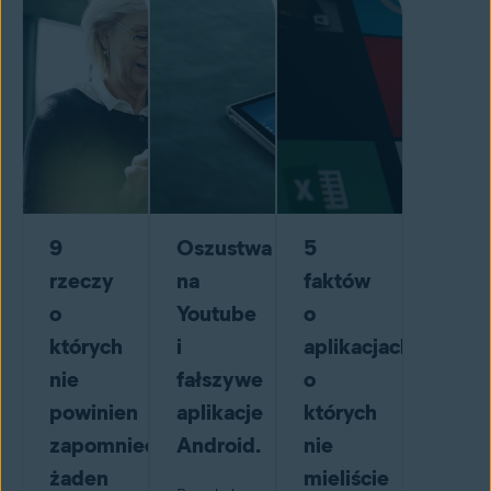
9
Oszustwa
5
rzeczy
na
faktów
o
Youtube
o
których
i
aplikacjach,
nie
fałszywe
o
powinien
aplikacje
których
zapomnieć
Android.
nie
żaden
mieliście