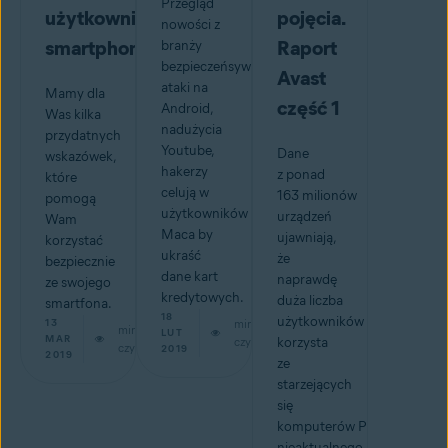
Przegląd
użytkownik
pojęcia.
nowości z
smartphonu
Raport
branży
bezpieczeńsywa:
Avast
ataki na
Mamy dla
część 1
Android,
Was kilka
nadużycia
przydatnych
Youtube,
Dane
wskazówek,
hakerzy
z ponad
które
celują w
163 milionów
pomogą
użytkowników
urządzeń
Wam
Maca by
ujawniają,
korzystać
ukraść
że
bezpiecznie
dane kart
naprawdę
ze swojego
kredytowych.
duża liczba
smartfona.
18
użytkowników
13
min
min
LUT
MAR
czytaj
korzysta
czytaj
2019
2019
ze
starzejących
się
komputerów PC,
nieaktualnego