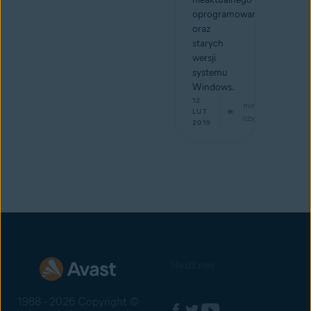
oprogramowania
oraz
starych
wersji
systemu
Windows.
12
min
LUT
czytaj
2019
Śledź nas
1988 - 2026 Copyright ©