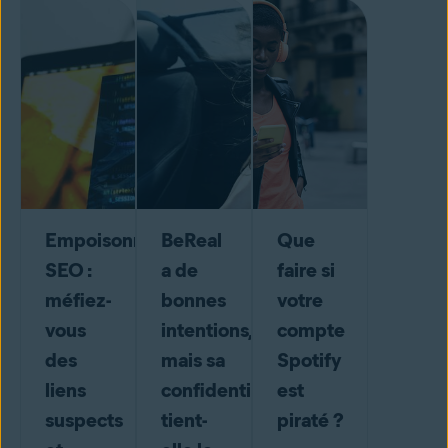
Empoisonnement
BeReal
Que
SEO :
a de
faire si
méfiez-
bonnes
votre
vous
intentions,
compte
des
mais sa
Spotify
liens
confidentialité
est
suspects
tient-
piraté ?