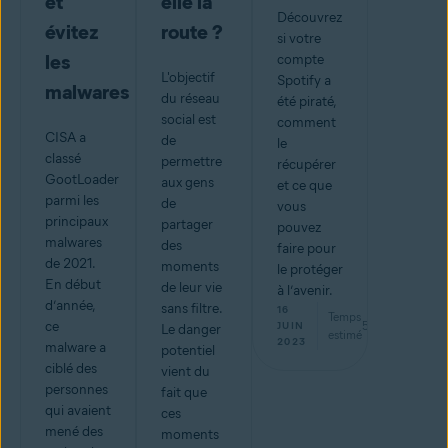
et
elle la
Découvrez
évitez
route ?
si votre
les
compte
L'objectif
Spotify a
malwares
du réseau
été piraté,
social est
comment
CISA a
de
le
classé
permettre
récupérer
GootLoader
aux gens
et ce que
parmi les
de
vous
principaux
partager
pouvez
malwares
des
faire pour
de 2021.
moments
le protéger
En début
de leur vie
à l’avenir.
d’année,
sans filtre.
16
Temps
ce
5
min
JUIN
Le danger
estimé
2023
malware a
potentiel
ciblé des
vient du
personnes
fait que
qui avaient
ces
mené des
moments