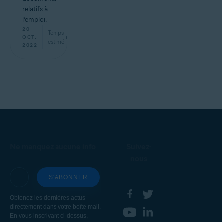
relatifs à
l’emploi.
20
Temps
min
OCT.
estimé
2022
Ne manquez aucune info
Suivez-
nous