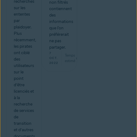
recherches
non filtrés
sur les
contiennent
ententes
des
par
informations
plaidoyer.
que l'on
Plus
préférerait
récemment,
ne pas
les pirates
partager.
ont ciblé
7
Temps
min
OCT.
des
estimé
2022
utilisateurs
sur le
point
d’être
licenciés et
à la
recherche
de services
de
transition
et d’autres
documents