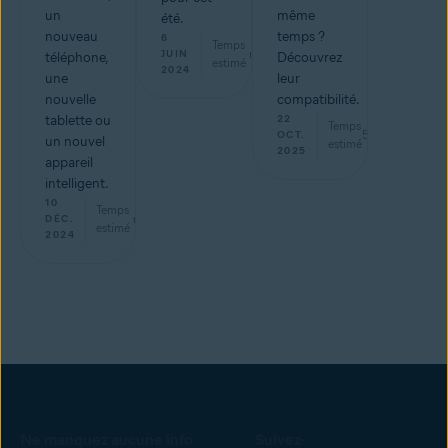
un
même
été.
nouveau
temps ?
6
Temps
min
JUIN
téléphone,
Découvrez
estimé
2024
une
leur
nouvelle
compatibilité.
tablette ou
22
Temps
5
min
OCT.
un nouvel
estimé
2025
appareil
intelligent.
10
Temps
min
DÉC.
estimé
2024
Ne manquez aucune info
Suivez-