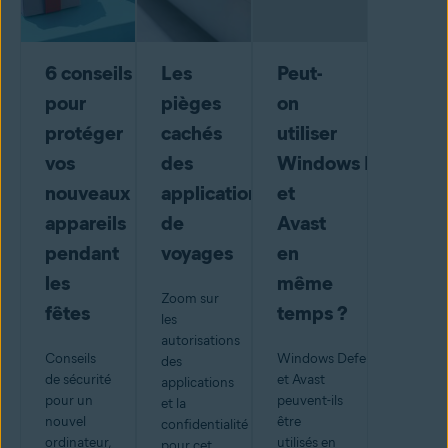
6 conseils
Les
Peut-
pour
pièges
on
protéger
cachés
utiliser
vos
des
Windows Defender
nouveaux
applications
et
appareils
de
Avast
pendant
voyages
en
les
même
Zoom sur
fêtes
temps ?
les
autorisations
Conseils
Windows Defender
des
de sécurité
et Avast
applications
pour un
peuvent-ils
et la
nouvel
être
confidentialité
ordinateur,
utilisés en
pour cet