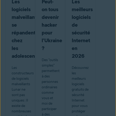
Les
Peut-
Les
logiciels
on tous
meilleurs
malveillants
devenir
logiciels
se
hacker
de
répandent
pour
sécurité
chez
l'Ukraine
Internet
les
?
en
adolescents
2026
Des "outils
simples"
Les
Découvrez
permettent
constructeurs
les
à des
de logiciels
meilleurs
personnes
malveillants
logiciels
ordinaires
Lunar ne
gratuits de
comme
sont pas
sécurité
vous et
uniques : Il
Internet
moi de
existe de
pour vous
participer
nombreuses
protéger
à des