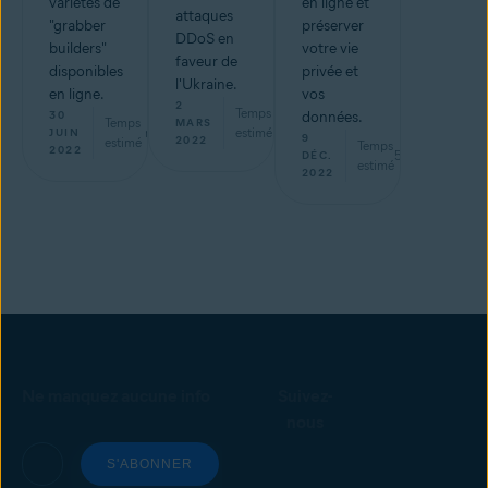
variétés de
en ligne et
attaques
"grabber
préserver
DDoS en
builders"
votre vie
faveur de
disponibles
privée et
l'Ukraine.
en ligne.
vos
2
Temps
30
données.
Temps
min
MARS
min
estimé
JUIN
9
2022
estimé
Temps
2022
5
min
DÉC.
estimé
2022
Ne manquez aucune info
Suivez-
nous