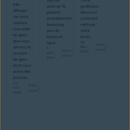
signifie
notre
très
aussi qu’ils
guide pour
efficace
passent
découvrir
car nous
probablement
comment
voulons
beaucoup
nettoyer
tous aider
plus de
votre
les gens
temps en
écran.
que nous
ligne.
28
Temps
aimons, et
5
min
MAI
3
estimé
Temps
2023
souvent
min
OCT.
estimé
2022
les gens
dont nous
avons été
proches.
20
Temps
min
OCT.
estimé
2022