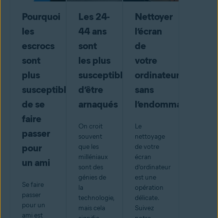
Pourquoi
Les 24-
Nettoyer
les
44 ans
l’écran
escrocs
sont
de
sont
les plus
votre
plus
susceptibles
ordinateur
susceptibles
d’être
sans
de se
arnaqués
l’endommager
faire
On croit
Le
passer
souvent
nettoyage
pour
que les
de votre
milléniaux
écran
un ami
sont des
d’ordinateur
génies de
est une
Se faire
la
opération
passer
technologie,
délicate.
pour un
mais cela
Suivez
ami est