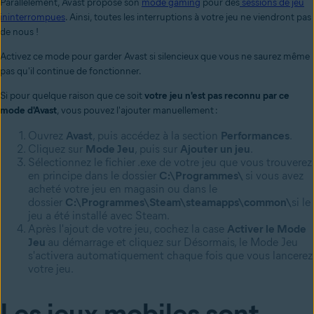
Parallèlement, Avast propose son
mode gaming
pour des
sessions de jeu
ininterrompues
. Ainsi, toutes les interruptions à votre jeu ne viendront pas
de nous !
Activez ce mode pour garder Avast si silencieux que vous ne saurez même
pas qu'il continue de fonctionner.
Si pour quelque raison que ce soit
votre jeu n'est pas reconnu par ce
mode d'Avast
, vous pouvez l'ajouter manuellement :
Ouvrez
Avast
, puis accédez à la section
Performances
.
Cliquez sur
Mode Jeu
, puis sur
Ajouter un jeu
.
Sélectionnez le fichier .exe de votre jeu que vous trouverez
en principe dans le dossier
C:\Programmes\
si vous avez
acheté votre jeu en magasin ou dans le
dossier
C:\Programmes\Steam\steamapps\common\
si le
jeu a été installé avec Steam.
Après l'ajout de votre jeu, cochez la case
Activer le Mode
Jeu
au démarrage et cliquez sur Désormais, le Mode Jeu
s'activera automatiquement chaque fois que vous lancerez
votre jeu.
Les jeux mobiles sont