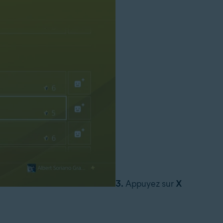
3.
Appuyez sur
X