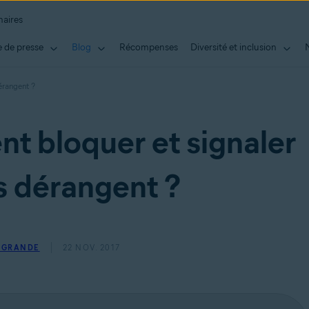
naires
 de presse
Blog
Récompenses
Diversité et inclusion
érangent ?
nt bloquer et signaler
s dérangent ?
 GRANDE
22 NOV. 2017