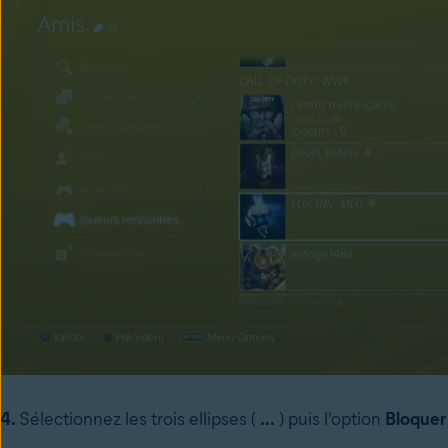
4.
Sélectionnez les trois ellipses (
...
) puis l'option
Bloquer