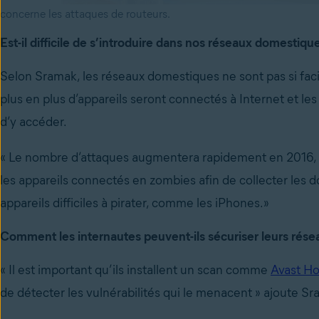
concerne les attaques de routeurs.
Est-il difficile de s’introduire dans nos réseaux domestiqu
Selon Sramak, les réseaux domestiques ne sont pas si faci
plus en plus d’appareils seront connectés à Internet et le
d’y accéder.
« Le nombre d’attaques augmentera rapidement en 2016, »
les appareils connectés en zombies afin de collecter les
appareils difficiles à pirater, comme les iPhones.»
Comment les internautes peuvent-ils sécuriser leurs rés
« Il est important qu’ils installent un scan comme
Avast H
de détecter les vulnérabilités qui le menacent » ajoute S