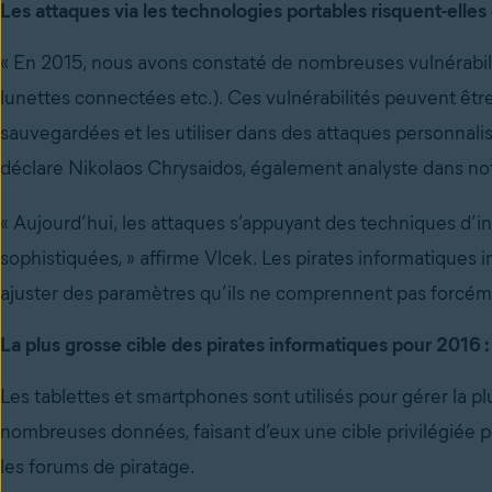
Les attaques via les technologies portables risquent-elle
« En 2015, nous avons constaté de nombreuses vulnérabili
lunettes connectées etc.). Ces vulnérabilités peuvent être
sauvegardées et les utiliser dans des attaques personnalis
déclare Nikolaos Chrysaidos, également analyste dans notr
« Aujourd’hui, les attaques s’appuyant des techniques d’in
sophistiquées, » affirme Vlcek. Les pirates informatiques i
ajuster des paramètres qu’ils ne comprennent pas forcém
La plus grosse cible des pirates informatiques pour 2016 : 
Les tablettes et smartphones sont utilisés pour gérer la 
nombreuses données, faisant d’eux une cible privilégiée 
les forums de piratage.