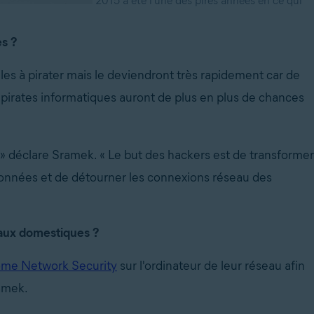
2015 a été l’une des pires années en ce qui
es ?
les à pirater mais le deviendront très rapidement car de
s pirates informatiques auront de plus en plus de chances
 déclare Sramek. « Le but des hackers est de transformer
 données et de détourner les connexions réseau des
eaux domestiques ?
ome Network Security
sur l'ordinateur de leur réseau afin
ramek.