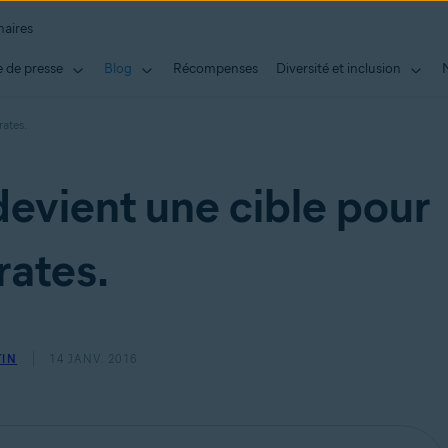
naires
 de presse
Blog
Récompenses
Diversité et inclusion
rates.
devient une cible pour
rates.
TIN
14 JANV. 2016