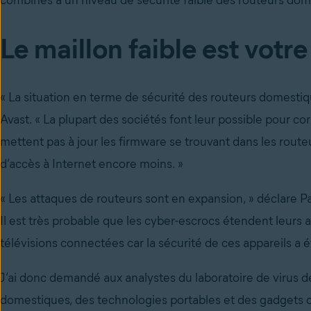
combinés à un niveau de sécurité faible des routeurs do
Le maillon faible est votr
« La situation en terme de sécurité des routeurs domestiqu
Avast. « La plupart des sociétés font leur possible pour cor
mettent pas à jour les firmware se trouvant dans les routeurs
d’accès à Internet encore moins. »
« Les attaques de routeurs sont en expansion, » déclare Pa
Il est très probable que les cyber-escrocs étendent leurs
télévisions connectées car la sécurité de ces appareils a é
J’ai donc demandé aux analystes du laboratoire de virus d
domestiques, des technologies portables et des gadgets qu