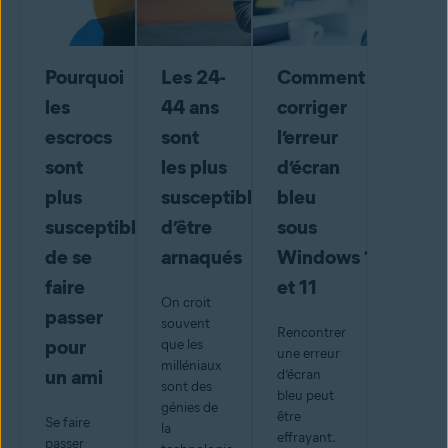
Pourquoi
Les 24-
Comment
les
44 ans
corriger
escrocs
sont
l’erreur
sont
les plus
d’écran
plus
susceptibles
bleu
susceptibles
d’être
sous
de se
arnaqués
Windows 10
faire
et 11
On croit
passer
souvent
Rencontrer
pour
que les
une erreur
milléniaux
un ami
d’écran
sont des
bleu peut
génies de
être
Se faire
la
effrayant.
passer