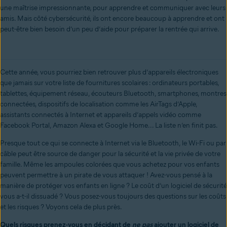
une maîtrise impressionnante, pour apprendre et communiquer avec leurs
amis. Mais côté cybersécurité, ils ont encore beaucoup à apprendre et ont
peut-être bien besoin d’un peu d’aide pour préparer la rentrée qui arrive.
Cette année, vous pourriez bien retrouver plus d’appareils électroniques
que jamais sur votre liste de fournitures scolaires : ordinateurs portables,
tablettes, équipement réseau, écouteurs Bluetooth, smartphones, montres
connectées, dispositifs de localisation comme les AirTags d’Apple,
assistants connectés à Internet et appareils d’appels vidéo comme
Facebook Portal, Amazon Alexa et Google Home... La liste n’en finit pas.
Presque tout ce qui se connecte à Internet via le Bluetooth, le Wi-Fi ou par
câble peut être source de danger pour la sécurité et la vie privée de votre
famille. Même les
ampoules colorées
que vous achetez pour vos enfants
peuvent permettre à un pirate de vous attaquer ! Avez-vous pensé à la
manière de protéger vos enfants en ligne ? Le coût d’un logiciel de sécurité
vous a-t-il dissuadé ? Vous posez-vous toujours des questions sur les coûts
et les risques ? Voyons cela de plus près.
Quels risques prenez-vous en décidant de
ne pas
ajouter un logiciel de