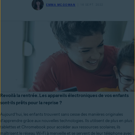
EMMA MCGOWAN
16 SEPT. 2022
Revoilà la rentrée. Les appareils électroniques de vos enfants
sont-ils prêts pour la reprise ?
Aujourd’hui, les enfants trouvent sans cesse des manières originales
d’apprendre grâce aux nouvelles technologies. Ils utilisent de plus en plus
tablettes et Chromebook pour accéder aux ressources scolaires, ils
maîtrisent le réseau Wi-Fi à merveille et se servent de leur téléphone avec