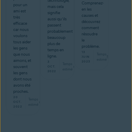
technologie,
Comprenez-
pour un
mais cela
en les
ami est
signifie
causes et
très
aussi qu’ils
découvrez
efficace
passent
comment
car nous
probablement
résoudre
voulons
beaucoup
le
tous aider
plus de
problème.
les gens
temps en
13
que nous
Temps
ligne.
5
min
JUIN
estimé
aimons, et
2023
3
Temps
souvent
min
OCT.
estimé
2022
les gens
dont nous
avons été
proches.
20
Temps
min
OCT.
estimé
2022