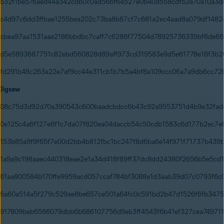
b32f1be576aed44a342cdb0c0ad56bf64527e0b40d558cdfb2e70a10a3d
c4d97c6dd3ffbae1255bea202c73ba8b87cf7c681a2ec4aad8a079df1482
cbea97aa1531aae2186bbdbc7caff7c6286f77504d78925736339bf6de6
d5e5893687751c82ebd560828d89aff973cd319583e9d5e61778e18f3b2
fd291b48c263a22e7af9cc44e311cb1b7b5a4bf8a109ccc06a7a9db6cc72
Jigsaw
08c75d3d92d70a390543c600baadcbdcc6b43c92a9553751d4b9e32fad
0e125c4a6f127e6f1c7da07f820ea04daccb54c50cdb1583c6d177b2ec7e
153b85a9f9f65f7e00d2bb4b812fbc1bc247f8d6ba6e14f971f71737b439
1a9a9c198aaec440318eae2e1a34d418f89ff37dc8dd24380f2656b5e5cd1
61aa800584b170ffe9959acd057ccaf784bf3088e1d3aab39d07c0793f6c
6a60a514a5f279c529ae8be657ce501a64fc0c591bd2b47d1526f6fb3475
917809beb6566079dbb6b686107756d9eb3ff4543f6b41ef327cea74971