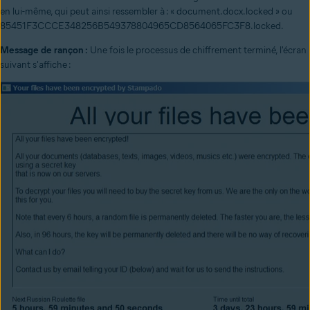
en lui-même, qui peut ainsi ressembler à : « document.docx.locked » ou
85451F3CCCE348256B549378804965CD8564065FC3F8.locked.
Message de rançon :
Une fois le processus de chiffrement terminé, l'écran
suivant s'affiche :