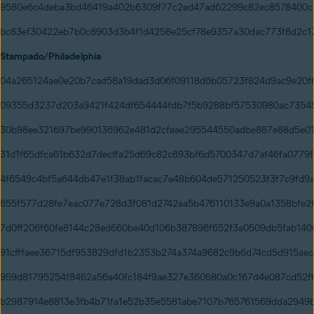
9580e6c4deba3bd46419a402b6309f77c2ed47ad62299c82ec8578400c
bc83ef30422eb7b0c8903d3b4f1d4258e25cf78e9357a30dac773f8d2c1
Stampado/Philadelphia
04a265124ae0e20b7cad58a19dad3d06f09118d6b05723f824d9ac9e20f
09355d3237d203a9421f424df654444fdb7f5b9288bf57530980ac7354
30b98ee321697be990136962e481d2cfeae295544550adbe887e88d5e0
31d1f65dfca61b632d7decffa25d69c82c893bf6d5700347d7af46fa0779
4f6549c4bf5a644db47e1f38ab1facac7e48b604de571250523f3f7c9fd9
655f577d28fe7eac077e728d3f081d2742aa5b476110133e9a0a1358bfe2
7d0ff206f60fe8144c28ed660be40d106b387896f652f3a0509db5fab140
91cfffaee36715df953829dfd1b2353b274a374a9682c9b6d74cd5d915aec
959d81795254f8462a56a40fc184f9ae327e360680a0c167d4e087cd52f
b2987914e8813e3fb4b71fa1e52b35e5581abe7107b765761569dda2949