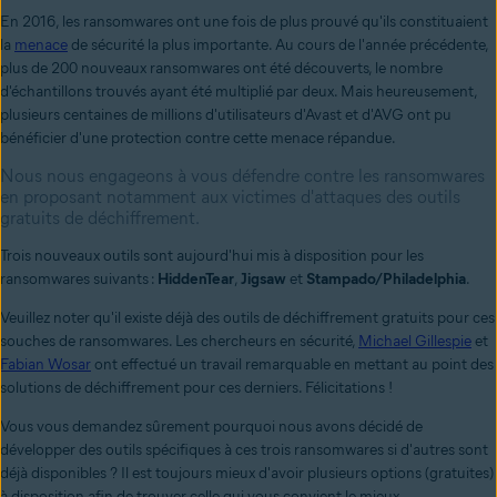
En 2016, les ransomwares ont une fois de plus prouvé qu'ils constituaient
la
menace
de sécurité la plus importante. Au cours de l'année précédente,
plus de 200 nouveaux ransomwares ont été découverts, le nombre
d'échantillons trouvés ayant été multiplié par deux. Mais heureusement,
plusieurs centaines de millions d'utilisateurs d'Avast et d'AVG ont pu
bénéficier d'une protection contre cette menace répandue.
Nous nous engageons à vous défendre contre les ransomwares
en proposant notamment aux victimes d'attaques des outils
gratuits de déchiffrement.
Trois nouveaux outils sont aujourd'hui mis à disposition pour les
ransomwares suivants :
HiddenTear
,
Jigsaw
et
Stampado/Philadelphia
.
Veuillez noter qu'il existe déjà des outils de déchiffrement gratuits pour ces
souches de ransomwares. Les chercheurs en sécurité,
Michael Gillespie
et
Fabian Wosar
ont effectué un travail remarquable en mettant au point des
solutions de déchiffrement pour ces derniers. Félicitations !
Vous vous demandez sûrement pourquoi nous avons décidé de
développer des outils spécifiques à ces trois ransomwares si d'autres sont
déjà disponibles ? Il est toujours mieux d'avoir plusieurs options (gratuites)
à disposition afin de trouver celle qui vous convient le mieux.