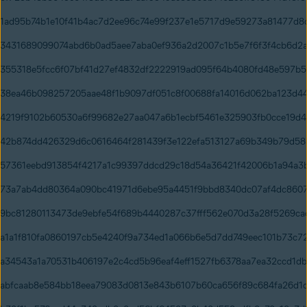
1ad95b74b1e10f41b4ac7d2ee96c74e99f237e1e5717d9e59273a81477d8
3431689099074abd6b0ad5aee7aba0ef936a2d2007c1b5e7f6f3f4cb6d2
355318e5fcc6f07bf41d27ef4832df2222919ad095f64b4080fd48e597b5
38ea46b098257205aae48f1b9097df051c8f00688fa14016d062ba123d4
4219f9102b60530a6f99682e27aa047a6b1ecbf5461e325903fb0cce19d
42b874dd426329d6c0616464f281439f3e122efa513127a69b349b79d58
57361eebd913854f4217a1c99397ddcd29c18d54a36421f42006b1a94a3b
73a7ab4dd80364a090bc41971d6ebe95a4451f9bbd8340dc07af4dc860
9bc81280113473de9ebfe54f689b4440287c37fff562e070d3a28f5269ca
a1a1f810fa0860197cb5e4240f9a734ed1a066b6e5d7dd749eec101b73c72
a34543a1a70531b406197e2c4cd5b96eaf4eff1527fb6378aa7ea32ccd1db
abfcaab8e584bb18eea79083d0813e843b6107b60ca656f89c684fa26d1