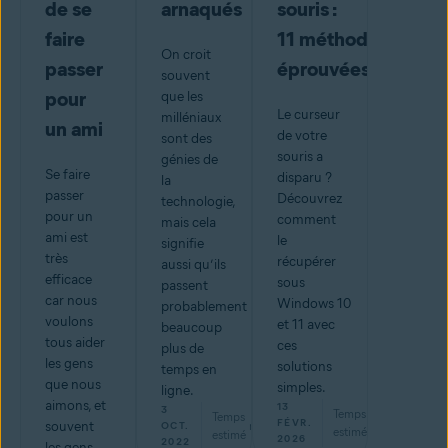
de se
arnaqués
souris :
faire
11 méthodes
On croit
passer
éprouvées
souvent
pour
que les
Le curseur
milléniaux
un ami
de votre
sont des
souris a
génies de
Se faire
disparu ?
la
passer
Découvrez
technologie,
pour un
comment
mais cela
ami est
le
signifie
très
récupérer
aussi qu’ils
efficace
sous
passent
car nous
Windows 10
probablement
voulons
et 11 avec
beaucoup
tous aider
ces
plus de
les gens
solutions
temps en
que nous
simples.
ligne.
aimons, et
13
3
Temps
Temps
5
min
FÉVR.
souvent
min
OCT.
estimé
estimé
2026
2022
les gens