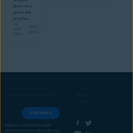
dont nous
avons été
proches.
20
Temps
min
OCT.
estimé
2022
Ne manquez aucune info
Suivez-
nous