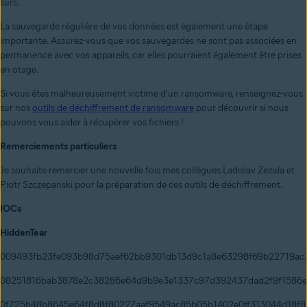
sûrs.
La sauvegarde régulière de vos données est également une étape
importante. Assurez-vous que vos sauvegardes ne sont pas associées en
permanence avec vos appareils, car elles pourraient également être prises
en otage.
Si vous êtes malheureusement victime d'un ransomware, renseignez-vous
sur nos
outils de déchiffrement de ransomware
pour découvrir si nous
pouvons vous aider à récupérer vos fichiers !
Remerciements particuliers
Je souhaite remercier une nouvelle fois mes collègues Ladislav Zezula et
Piotr Szczepanski pour la préparation de ces outils de déchiffrement.
IOCs
HiddenTear
009493fb23fe093b98d75aef62bb9301db13d9c1a8e63298f69b22719ac
08251816bab3878e2c38286e64d9b9e3e1337c97d392437dad2f9f1586
0f725b48b8645e64f8d8f80227aaf9549ac85b05b1402e0ff313044d18f