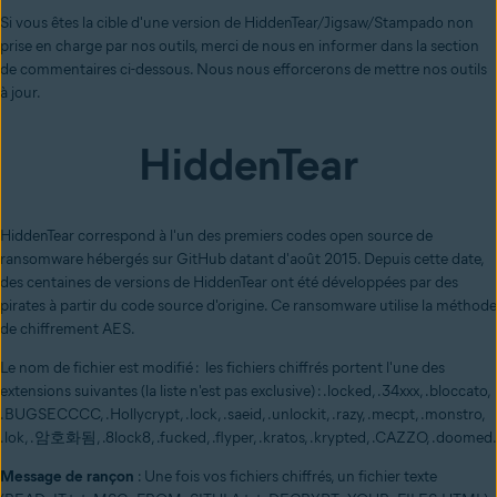
Si vous êtes la cible d'une version de HiddenTear/Jigsaw/Stampado non
prise en charge par nos outils, merci de nous en informer dans la section
de commentaires ci-dessous. Nous nous efforcerons de mettre nos outils
à jour.
HiddenTear
HiddenTear correspond à l'un des premiers codes open source de
ransomware hébergés sur GitHub datant d'août 2015. Depuis cette date,
des centaines de versions de HiddenTear ont été développées par des
pirates à partir du code source d'origine. Ce ransomware utilise la méthode
de chiffrement AES.
Le nom de fichier est modifié : les fichiers chiffrés portent l'une des
extensions suivantes (la liste n'est pas exclusive) : .locked, .34xxx, .bloccato,
.BUGSECCCC, .Hollycrypt, .lock, .saeid, .unlockit, .razy, .mecpt, .monstro,
.lok, .암호화됨, .8lock8, .fucked, .flyper, .kratos, .krypted, .CAZZO, .doomed.
Message de rançon
: Une fois vos fichiers chiffrés, un fichier texte