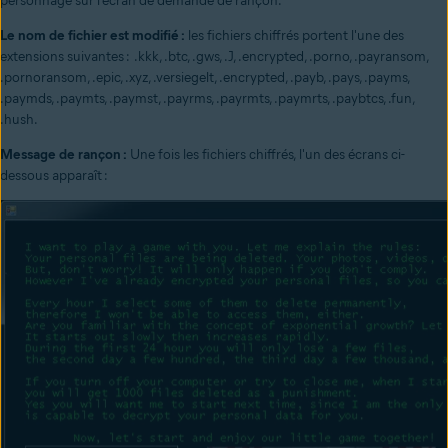
personnage sur l'écran de demande de rançon.
Le nom de fichier est modifié :
les fichiers chiffrés portent l'une des
extensions suivantes : .kkk, .btc, .gws, .J, .encrypted, .porno, .payransom,
.pornoransom, .epic, .xyz, .versiegelt, .encrypted, .payb, .pays, .payms,
.paymds, .paymts, .paymst, .payrms, .payrmts, .paymrts, .paybtcs, .fun,
.hush.
Message de rançon :
Une fois les fichiers chiffrés, l'un des écrans ci-
dessous apparaît :