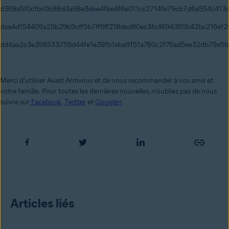
d369a5f0cfbc0b88d3a98e3ebe4fbe4f6e011cc2714fe79cb7d6a554c413
daa4d154409a25b29b5cff5b7ff6ff218ded80ec3fc4694365b42bc216ef2
dd4aa2c3e398533759d44fe1e39fb1eba9151a780c2f76ad5ee32db79e5
Merci d’utiliser Avast Antivirus et de nous recommander à vos amis et
votre famille.
Pour toutes les dernières nouvelles, n’oubliez pas de nous
suivre sur
Facebook
,
Twitter
et
Google+
.
Articles liés