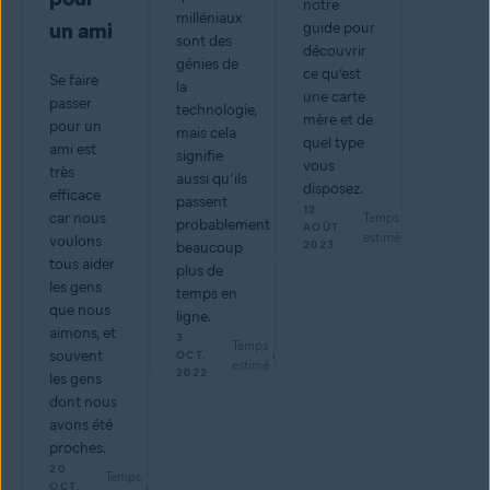
notre
milléniaux
un ami
guide pour
sont des
découvrir
génies de
ce qu’est
Se faire
la
une carte
passer
technologie,
mère et de
pour un
mais cela
quel type
ami est
signifie
vous
très
aussi qu’ils
disposez.
efficace
passent
12
car nous
Temps
probablement
5
min
AOÛT
estimé
voulons
2023
beaucoup
tous aider
plus de
les gens
temps en
que nous
ligne.
aimons, et
3
Temps
souvent
min
OCT.
estimé
2022
les gens
dont nous
avons été
proches.
20
Temps
min
OCT.