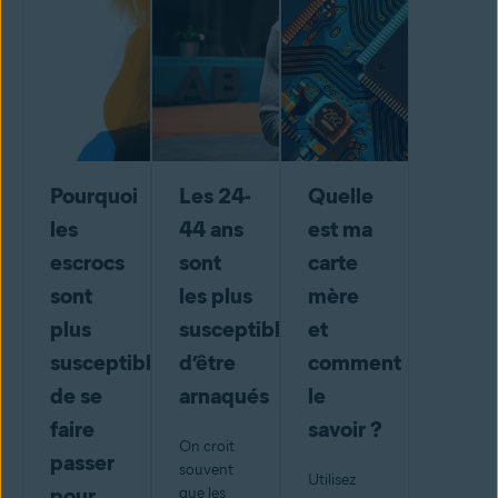
Pourquoi
Les 24-
Quelle
les
44 ans
est ma
escrocs
sont
carte
sont
les plus
mère
plus
susceptibles
et
susceptibles
d’être
comment
de se
arnaqués
le
faire
savoir ?
On croit
passer
souvent
Utilisez
pour
que les