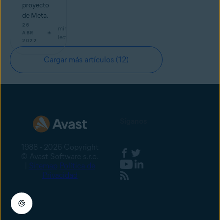
proyecto
de Meta.
26
min de
ABR
lectura
2022
Cargar más artículos
(12)
Síganos
1988 - 2026 Copyright
© Avast Software s.r.o.
|
Sitemap
Política de
Privacidad