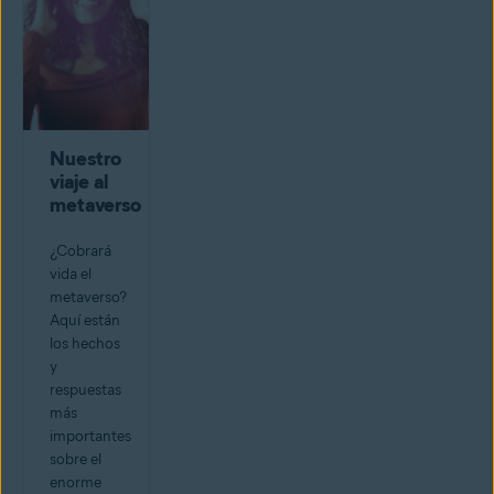
Nuestro
viaje al
metaverso
¿Cobrará
vida el
metaverso?
Aquí están
los hechos
y
respuestas
más
importantes
sobre el
enorme