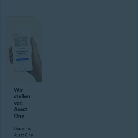
Wir
stellen
vor:
Avast
One
Das neue
Avast One