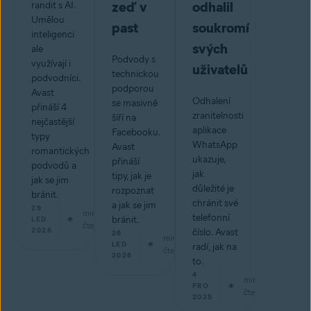
zeď v
odhalil
randit s AI.
Umělou
past
soukromí
inteligenci
svých
ale
Podvody s
využívají i
uživatelů
technickou
podvodníci.
podporou
Avast
Odhalení
se masivně
přináší 4
zranitelnosti
šíří na
nejčastější
aplikace
Facebooku.
typy
WhatsApp
Avast
romantických
ukazuje,
přináší
podvodů a
jak
tipy, jak je
jak se jim
důležité je
rozpoznat
bránit.
chránit své
a jak se jim
29
min
telefonní
bránit.
LED
čtení
2026
číslo. Avast
26
min
LED
radí, jak na
čtení
2026
to.
4
min
PRO
čtení
2025