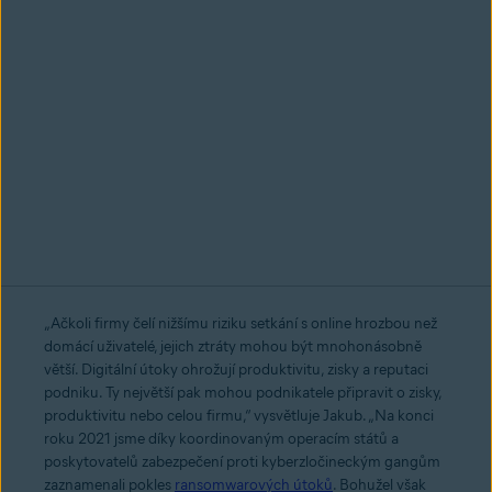
„Ačkoli firmy čelí nižšímu riziku setkání s online hrozbou než
domácí uživatelé, jejich ztráty mohou být mnohonásobně
větší. Digitální útoky ohrožují produktivitu, zisky a reputaci
podniku. Ty největší pak mohou podnikatele připravit o zisky,
produktivitu nebo celou firmu,“ vysvětluje Jakub. „Na konci
roku 2021 jsme díky koordinovaným operacím států a
poskytovatelů zabezpečení proti kyberzločineckým gangům
zaznamenali pokles
ransomwarových útoků
. Bohužel však