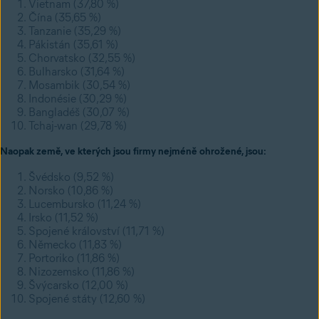
Vietnam (37,80 %)
Čína (35,65 %)
Tanzanie (35,29 %)
Pákistán (35,61 %)
Chorvatsko (32,55 %)
Bulharsko (31,64 %)
Mosambik (30,54 %)
Indonésie (30,29 %)
Bangladéš (30,07 %)
Tchaj-wan (29,78 %)
Naopak země, ve kterých jsou firmy nejméně ohrožené, jsou:
Švédsko (9,52 %)
Norsko (10,86 %)
Lucembursko (11,24 %)
Irsko (11,52 %)
Spojené království (11,71 %)
Německo (11,83 %)
Portoriko (11,86 %)
Nizozemsko (11,86 %)
Švýcarsko (12,00 %)
Spojené státy (12,60 %)