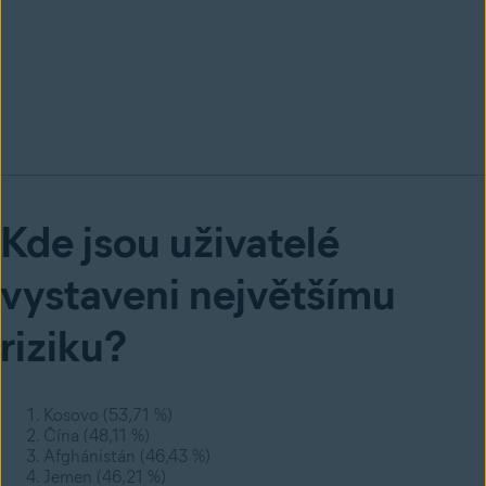
Kde jsou uživatelé
vystaveni největšímu
riziku?
Kosovo (53,71 %)
Čína (48,11 %)
Afghánistán (46,43 %)
Jemen (46,21 %)