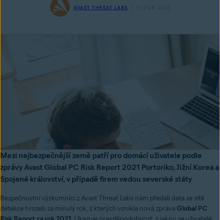
AVAST THREAT LABS
11 DUB 2022
Mezi nejbezpečnější země patří pro domácí uživatele podle
zprávy Avast Global PC Risk Report 2021 Portoriko, Jižní Korea a
Spojené království, v případě firem vedou severské státy
Bezpečnostní výzkumníci z Avast Threat Labs nám předali data ze sítě
detekce hrozeb za minulý rok, z kterých vznikla nová zpráva
Global PC
Risk Report za rok 2021
. Ukazuje pravděpodobnost, s jakou se uživatelé