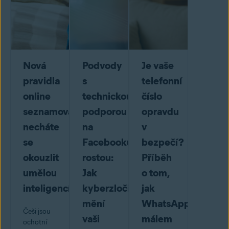
Nová
Podvody
Je vaše
pravidla
s
telefonní
online
technickou
číslo
seznamování:
podporou
opravdu
necháte
na
v
se
Facebooku
bezpečí?
okouzlit
rostou:
Příběh
umělou
Jak
o tom,
inteligencí?
kyberzločinci
jak
mění
WhatsApp
Češi jsou
vaši
málem
ochotní