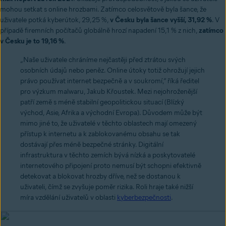
mohou setkat s online hrozbami. Zatímco celosvětově byla šance, že
uživatele potká kyberútok, 29,25 %,
v Česku byla šance vyšší, 31,92 %
. V
případě firemních počítačů globálně hrozí napadení 15,1 % z nich,
zatímco
v Česku je to 19,16 %
.
„Naše uživatele chráníme nejčastěji před ztrátou svých
osobních údajů nebo peněz. Online útoky totiž ohrožují jejich
právo používat internet bezpečně a v soukromí,“ říká ředitel
pro výzkum malwaru, Jakub Křoustek. Mezi nejohroženější
patří země s méně stabilní geopolitickou situací (Blízký
východ, Asie, Afrika a východní Evropa). Důvodem může být
mimo jiné to, že uživatelé v těchto oblastech mají omezený
přístup k internetu a k zablokovanému obsahu se tak
dostávají přes méně bezpečné stránky. Digitální
infrastruktura v těchto zemích bývá nízká a poskytovatelé
internetového připojení proto nemusí být schopni efektivně
detekovat a blokovat hrozby dříve, než se dostanou k
uživateli, čímž se zvyšuje poměr rizika. Roli hraje také nižší
míra vzdělání uživatelů v oblasti
kyberbezpečnosti
.