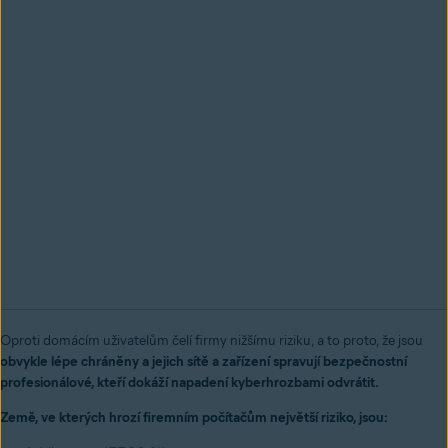
Oproti domácím uživatelům čelí firmy nižšímu riziku, a to proto, že jsou
obvykle lépe chráněny a jejich sítě a zařízení spravují bezpečnostní
profesionálové, kteří dokáží napadení kyberhrozbami odvrátit.
Země, ve kterých hrozí firemním počítačům největší riziko, jsou: