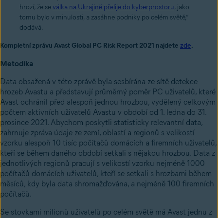
hrozí, že se
válka na Ukrajině přelije do kyberprostoru
, jako
tomu bylo v minulosti, a zasáhne podniky po celém světě,“
dodává.
Kompletní zprávu Avast Global PC Risk Report 2021 najdete
zde
.
Metodika
Data obsažená v této zprávě byla sesbírána ze sítě detekce
hrozeb Avastu a představují průměrný poměr PC uživatelů, které
Avast ochránil před alespoň jednou hrozbou, vydělený celkovým
počtem aktivních uživatelů Avastu v období od 1. ledna do 31.
prosince 2021. Abychom poskytli statisticky relevantní data,
zahrnuje zpráva údaje ze zemí, oblastí a regionů s velikostí
vzorku alespoň 10 tisíc počítačů domácích a firemních uživatelů,
kteří se během daného období setkali s nějakou hrozbou. Data z
jednotlivých regionů pracují s velikostí vzorku nejméně 1000
počítačů domácích uživatelů, kteří se setkali s hrozbami během
měsíců, kdy byla data shromažďována, a nejméně 100 firemních
počítačů.
Se stovkami milionů uživatelů po celém světě má Avast jednu z