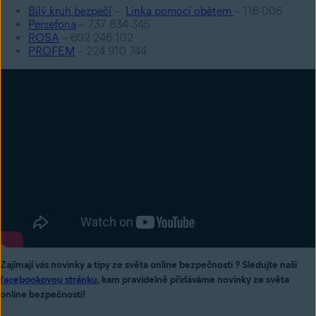
Bílý kruh bezpečí
–
Linka pomoci obětem
– 116 006
Persefona
– 737 834 345
ROSA
– 602 246 102
PROFEM
– 224 910 744
Zajímají vás novinky a tipy ze světa online bezpečnosti ? Sledujte naši
facebookovou stránku
, kam pravidelně přidáváme novinky ze světa
online bezpečnosti!