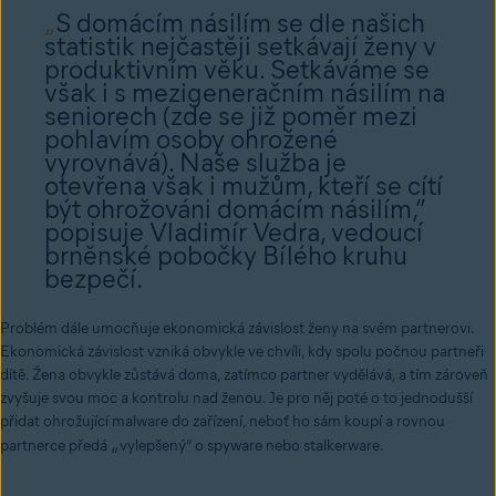
„
S domácím násilím se dle našich
statistik nejčastěji setkávají ženy v
produktivním věku. Setkáváme se
však i s mezigeneračním násilím na
seniorech (zde se již poměr mezi
pohlavím osoby ohrožené
vyrovnává). Naše služba je
otevřena však i mužům, kteří se cítí
být ohrožováni domácím násilím,”
popisuje Vladimír Vedra, vedoucí
brněnské pobočky Bílého kruhu
bezpečí.
Problém dále umocňuje ekonomická závislost ženy na svém partnerovi.
Ekonomická závislost vzniká obvykle ve chvíli, kdy spolu počnou partneři
dítě. Žena obvykle zůstává doma, zatímco partner vydělává, a tím zároveň
zvyšuje svou moc a kontrolu nad ženou. Je pro něj poté o to jednodušší
přidat ohrožující malware do zařízení, neboť ho sám koupí a rovnou
„
partnerce předá
vylepšený” o spyware nebo stalkerware.