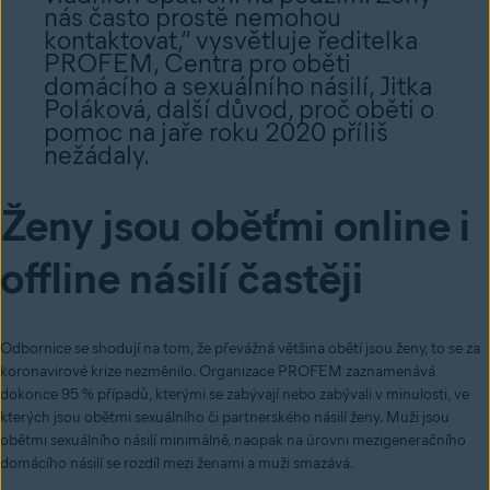
nás často prostě nemohou
kontaktovat,“ vysvětluje ředitelka
PROFEM, Centra pro oběti
domácího a sexuálního násilí, Jitka
Poláková, další důvod, proč oběti o
pomoc na jaře roku 2020 příliš
nežádaly.
Ženy jsou oběťmi online i
offline násilí častěji
Odbornice se shodují na tom, že převážná většina obětí jsou ženy, to se za
koronavirové krize nezměnilo. Organizace PROFEM zaznamenává
dokonce 95 % případů, kterými se zabývají nebo zabývali v minulosti, ve
kterých jsou obětmi sexuálního či partnerského násilí ženy. Muži jsou
obětmi sexuálního násilí minimálně, naopak na úrovni mezigeneračního
domácího násilí se rozdíl mezi ženami a muži smazává.