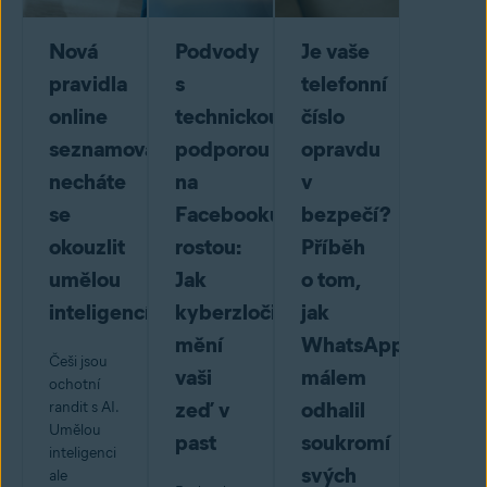
Nová
Podvody
Je vaše
pravidla
s
telefonní
online
technickou
číslo
seznamování:
podporou
opravdu
necháte
na
v
se
Facebooku
bezpečí?
okouzlit
rostou:
Příběh
umělou
Jak
o tom,
inteligencí?
kyberzločinci
jak
mění
WhatsApp
Češi jsou
vaši
málem
ochotní
zeď v
odhalil
randit s AI.
Umělou
past
soukromí
inteligenci
svých
ale