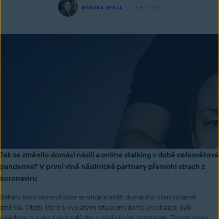
MONIKA SEKAL
5 BŘE 2021
Jak se změnilo domácí násilí a online stalking v době celosvětové
pandemie? V první vlně násilnické partnery přemohl strach z
koronaviru
Během koronavirové krize se situace obětí domácího násilí výrazně
změnila. Oběti, které si vypjatými situacemi doma procházejí, byly
najednou nuceny trávit celé dny s násilnickým partnerem. Dopad změn