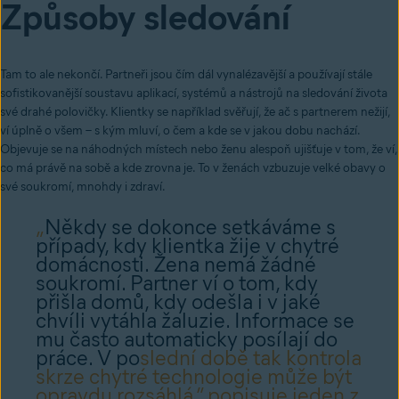
Způsoby sledování
Tam to ale nekončí. Partneři jsou čím dál vynalézavější a používají stále
sofistikovanější soustavu aplikací, systémů a nástrojů na sledování života
své drahé polovičky. Klientky se například svěřují, že ač s partnerem nežijí,
ví úplně o všem – s kým mluví, o čem a kde se v jakou dobu nachází.
Objevuje se na náhodných místech nebo ženu alespoň ujišťuje v tom, že ví,
co má právě na sobě a kde zrovna je. To v ženách vzbuzuje velké obavy o
své soukromí, mnohdy i zdraví.
„
Někdy se dokonce setkáváme s
případy, kdy klientka žije v chytré
domácnosti. Žena nemá žádné
soukromí. Partner ví o tom, kdy
přišla domů, kdy odešla i v jaké
chvíli vytáhla žaluzie. Informace se
mu často automaticky posílají do
práce. V po
slední době tak kontrola
skrze chytré technologie může být
opravdu rozsáhlá,” popisuje jeden z