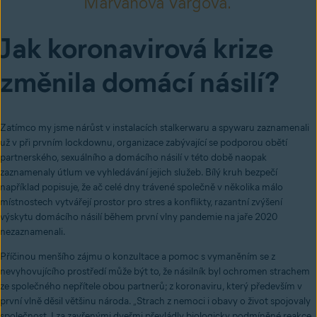
Marvánová Vargová.
Jak koronavirová krize
změnila domácí násilí?
Zatímco my jsme nárůst v instalacích stalkerwaru a spywaru zaznamenali
už v při prvním lockdownu, organizace zabývající se podporou obětí
partnerského, sexuálního a domácího násilí v této době naopak
zaznamenaly útlum ve vyhledávání jejich služeb. Bílý kruh bezpečí
například popisuje, že ač celé dny trávené společně v několika málo
místnostech vytvářejí prostor pro stres a konflikty, razantní zvýšení
výskytu domácího násilí během první vlny pandemie na jaře 2020
nezaznamenali.
Příčinou menšího zájmu o konzultace a pomoc s vymaněním se z
nevyhovujícího prostředí může být to, že násilník byl ochromen strachem
ze společného nepřítele obou partnerů; z koronaviru, který především v
první vlně děsil většinu národa.
Strach z nemoci i obavy o život spojovaly
„
společnost. I za zavřenými dveřmi převládly biologicky podmíněné reakce