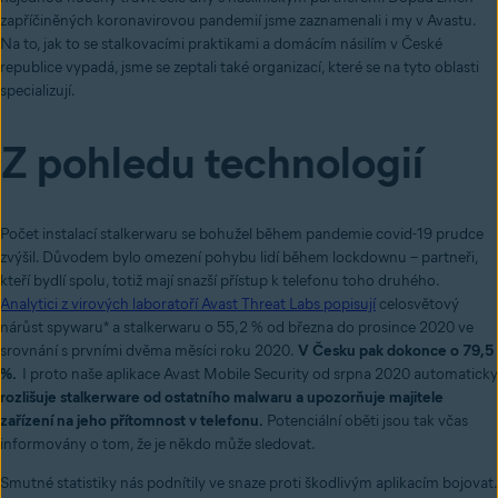
zapříčiněných koronavirovou pandemií jsme zaznamenali i my v Avastu.
Na to, jak to se stalkovacími praktikami a domácím násilím v České
republice vypadá, jsme se zeptali také organizací, které se na tyto oblasti
specializují.
Z pohledu technologií
Počet instalací stalkerwaru se bohužel během pandemie covid-19 prudce
zvýšil. Důvodem bylo omezení pohybu lidí během lockdownu – partneři,
kteří bydlí spolu, totiž mají snazší přístup k telefonu toho druhého.
A
nalytici z virových laboratoří Avast Threat Labs popisují
celosvětový
nárůst spywaru* a stalkerwaru o 55,2 % od března do prosince 2020 ve
srovnání s prvními dvěma měsíci roku 2020.
V Česku pak dokonce o 79,5
%.
I proto naše aplikace Avast Mobile Security od srpna 2020 automaticky
rozlišuje stalkerware od ostatního malwaru a upozorňuje majitele
zařízení na jeho přítomnost v telefonu.
Potenciální oběti jsou tak včas
informovány o tom, že je někdo může sledovat.
Smutné statistiky nás podnítily ve snaze proti škodlivým aplikacím bojovat.