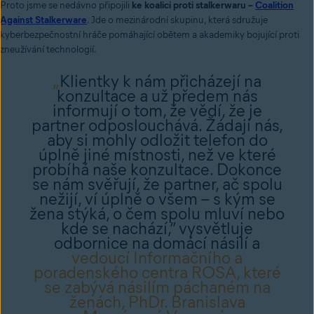
Proto jsme se nedávno připojili
ke koalici proti stalkerwaru –
Coalition
Against Stalkerware
. Jde o mezinárodní skupinu, která sdružuje
kyberbezpečnostní hráče pomáhající obětem a akademiky bojující proti
zneužívání technologií.
„
Klientky k nám přicházejí na
konzultace a už předem nás
informují o tom, že vědí, že je
partner odposlouchává. Žádají nás,
aby si mohly odložit telefon do
úplně jiné místnosti, než ve které
probíhá naše konzultace. Dokonce
se nám svěřují, že partner, ač spolu
nežijí, ví úplně o všem – s kým se
žena stýká, o čem spolu mluví nebo
kde se nachází,” vysvětluje
odbornice na domácí násilí a
vedoucí Informačního a
poradenského centra ROSA, které
se zabývá násilím páchaném na
ženách, PhDr. Branislava