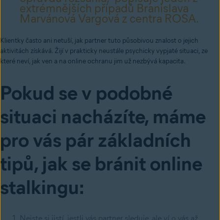
extrémnějších případů Branislava
Marvánová Vargová z centra ROSA.
Klientky často ani netuší, jak partner tuto působivou znalost o jejich
aktivitách získává. Žijí v prakticky neustále psychicky vypjaté situaci, ze
které neví, jak ven a na online ochranu jim už nezbývá kapacita.
Pokud se v podobné
situaci nacházíte, máme
pro vás pár základních
tipů, jak se bránit online
stalkingu:
Nejste si jistí, jestli vás partner sleduje, ale ví o vás až