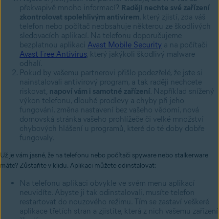
překvapivě mnoho informací?
Raději nechte své zařízení
zkontrolovat spolehlivým antivirem
, který zjistí, zda váš
telefon nebo počítač neobsahuje některou ze škodlivých
sledovacích aplikací. Na telefonu doporučujeme
bezplatnou aplikaci
Avast Mobile Security
a na počítači
Avast Free Antivirus
, který jakýkoli škodlivý malware
odhalí.
Pokud by vašemu partnerovi přišlo podezřelé, že jste si
nainstalovali antivirový program, a tak raději nechcete
riskovat,
napoví vám i samotné zařízení
. Například snížený
výkon telefonu, dlouhé prodlevy a chyby při jeho
fungování, změna nastavení bez vašeho vědomí, nová
domovská stránka vašeho prohlížeče či velké množství
chybových hlášení u programů, které do té doby dobře
fungovaly.
Už je vám jasné, že na telefonu nebo počítači spyware nebo stalkerware
máte? Zůstaňte v klidu. Aplikaci můžete odinstalovat:
Na telefonu aplikaci obvykle ve svém menu aplikací
neuvidíte. Abyste ji tak odinstalovali, musíte telefon
restartovat do nouzového režimu. Tím se zastaví veškeré
aplikace třetích stran a zjistíte, která z nich vašemu zařízení