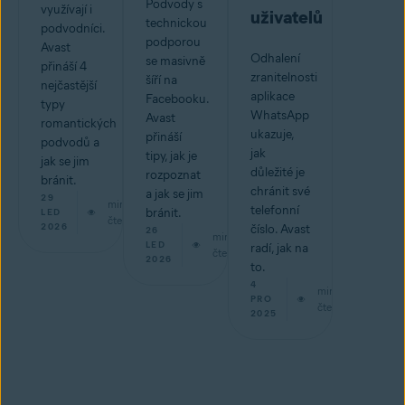
Podvody s
využívají i
uživatelů
technickou
podvodníci.
podporou
Avast
Odhalení
se masivně
přináší 4
zranitelnosti
šíří na
nejčastější
aplikace
Facebooku.
typy
WhatsApp
Avast
romantických
ukazuje,
přináší
podvodů a
jak
tipy, jak je
jak se jim
důležité je
rozpoznat
bránit.
chránit své
a jak se jim
29
min
telefonní
bránit.
LED
čtení
2026
číslo. Avast
26
min
LED
radí, jak na
čtení
2026
to.
4
min
PRO
čtení
2025