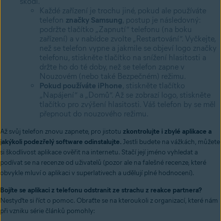
škodí.
Každé zařízení je trochu jiné, pokud ale používáte
telefon
značky Samsung
, postup je následovný:
podržte tlačítko „Zapnutí” telefonu (na boku
zařízení) a v nabídce zvolte „Restartování”. Vyčkejte,
než se telefon vypne a jakmile se objeví logo značky
telefonu, stiskněte tlačítko na snížení hlasitosti a
držte ho do té doby, než se telefon zapne v
Nouzovém (nebo také Bezpečném) režimu.
Pokud používáte iPhone
, stiskněte tlačítko
„Napájení” a „Domů”. Až se zobrazí logo, stiskněte
tlačítko pro zvýšení hlasitosti. Váš telefon by se měl
přepnout do nouzového režimu.
Až svůj telefon znovu zapnete, pro jistotu
zkontrolujte i zbylé aplikace a
jakýkoli podezřelý software odinstalujte.
Jestli budete na vážkách, můžete
si škodlivost aplikace ověřit na internetu. Stačí její jméno vyhledat a
podívat se na recenze od uživatelů (pozor ale na falešné recenze, které
obvykle mluví o aplikaci v superlativech a udělují plné hodnocení).
Bojíte se aplikaci z telefonu odstranit ze strachu z reakce partnera?
Nestyďte si říct o pomoc. Obraťte se na kteroukoli z organizací, které nám
při vzniku série článků pomohly: