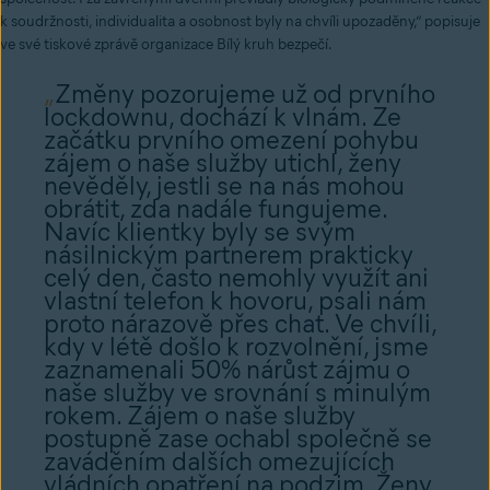
k soudržnosti, individualita a osobnost byly na chvíli upozaděny,” popisuje
ve své tiskové zprávě organizace Bílý kruh bezpečí.
„
Změny pozorujeme už od prvního
lockdownu, dochází k vlnám. Ze
začátku prvního omezení pohybu
zájem o naše služby utichl, ženy
nevěděly, jestli se na nás mohou
obrátit, zda nadále fungujeme.
Navíc klientky byly se svým
násilnickým partnerem prakticky
celý den, často nemohly využít ani
vlastní telefon k hovoru, psali nám
proto nárazově přes chat. Ve chvíli,
kdy v létě došlo k rozvolnění, jsme
zaznamenali 50% nárůst zájmu o
naše služby ve srovnání s minulým
rokem. Zájem o naše služby
postupně zase ochabl společně se
zaváděním dalších omezujících
vládních opatření na podzim. Ženy