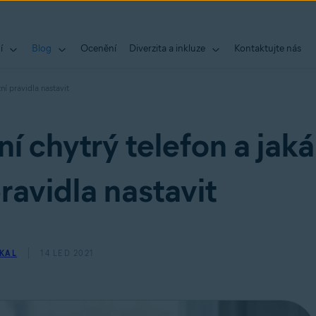
í
Blog
Ocenění
Diverzita a inkluze
Kontaktujte nás
ní pravidla nastavit
ní chytrý telefon a jaká
avidla nastavit
KAL
14 LED 2021