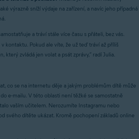
aké výrazně sníží výdaje na zařízení, a navíc jeho případná
ná.
amostatňuje a tráví stále více času s přáteli, bez vás.
 kontaktu. Pokud ale víte, že už teď tráví až příliš
, který zvládá jen volat a psát zprávy,” radí Julia.
at, co se na internetu děje a jakým problémům dítě může
t do e-mailu. V této oblasti není těžké se samostatně
i stalo vaším učitelem. Nerozumíte Instagramu nebo
 od svého dítěte ukázat. Kromě pochopení základů online