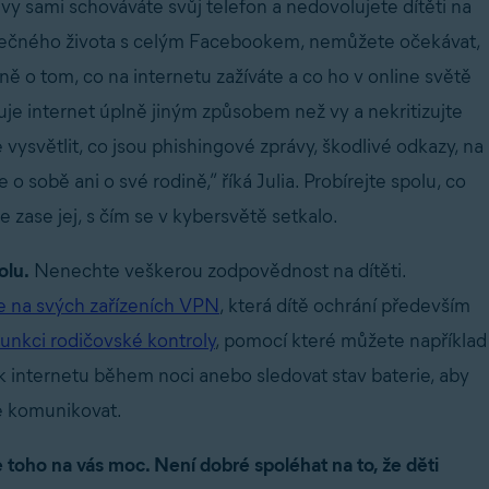
vy sami schováváte svůj telefon a nedovolujete dítěti na
společného života s celým Facebookem, nemůžete očekávat,
ně o tom, co na internetu zažíváte a co ho v online světě
je internet úplně jiným způsobem než vy a nekritizujte
vysvětlit, co jsou phishingové zprávy, škodlivé odkazy, na
o sobě ani o své rodině,” říká Julia. Probírejte spolu, co
se zase jej, s čím se v kybersvětě setkalo.
olu.
Nenechte veškerou zodpovědnost na dítěti.
e na svých zařízeních VPN
, která dítě ochrání především
funkci rodičovské kontroly
, pomocí které můžete například
k internetu během noci anebo sledovat stav baterie, aby
te komunikovat.
 toho na vás moc. Není dobré spoléhat na to, že děti