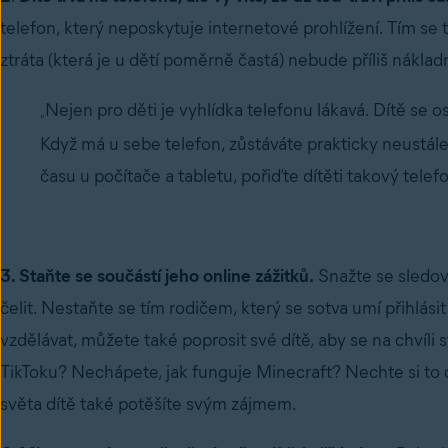
telefon, který neposkytuje internetové prohlížení. Tím se t
ztráta (která je u dětí poměrně častá) nebude příliš náklad
Nejen pro děti je vyhlídka telefonu lákavá. Dítě se os
„
Když má u sebe telefon, zůstáváte prakticky neustále v
času u počítače a tabletu, pořiďte dítěti takový telefon
3. Staňte se součástí jeho online zážitků.
Snažte se sledov
čelit. Nestaňte se tím rodičem, který se sotva umí přihlási
vzdělávat, můžete také poprosit své dítě, aby se na chvíl
TikToku? Nechápete, jak funguje Minecraft? Nechte si to
světa dítě také potěšíte svým zájmem.