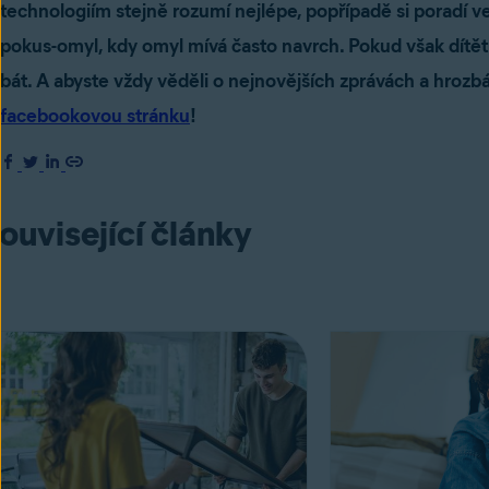
technologiím stejně rozumí nejlépe, popřípadě si poradí v
pokus-omyl, kdy omyl mívá často navrch. Pokud však dítěti
bát. A abyste vždy věděli o nejnovějších zprávách a hrozbá
facebookovou stránku
!
ouvisející články