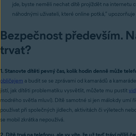
jde, byste neměli nechat dítě projíždět na internetu 
náhodnými uživateli, které online potká,” upozorňuje 
Bezpečnost především. Na
trvat?
1. Stanovte dítěti pevný čas, kolik hodin denně může telef
obličejem
a budit se se zprávami od kamarádů a kamarádek
jistí, jak dítěti problematiku vysvětlit, můžete mu pustit
vi
modrého světla mluví). Dítě samotné si jen málokdy umí říc
používat při společných jídlech, aktivitách či výletech n
se mobil zkrátka nepoužívá.
2
.
Dítě trvá na telefonu, ale vy víte, že už teď tráví příliš 