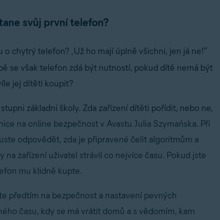
tane svůj první telefon?
u o chytrý telefon?
Už ho mají úplně všichni, jen já ne!”
„
obě se však telefon zdá být nutností, pokud dítě nemá být
le jej dítěti koupit?
tupni základní školy. Zda zařízení dítěti pořídit, nebo ne,
ice na online bezpečnost v Avastu Julia Szymańska. Při
uste odpovědět, zda je připravené čelit algoritmům a
na zařízení uživatel strávil co nejvíce času. Pokud jste
lefon mu klidně kupte.
ňte předtím na bezpečnost a nastavení pevných
veného času, kdy se má vrátit domů a s vědomím, kam