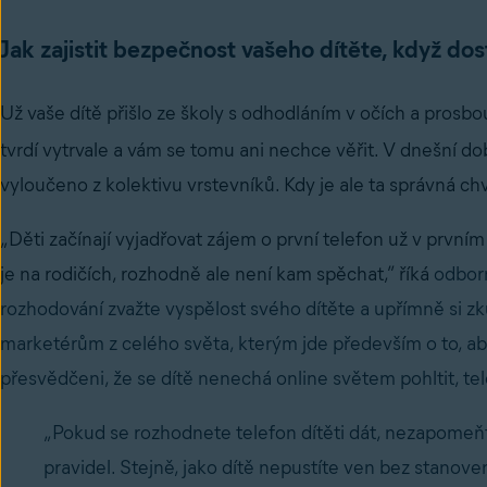
Jak zajistit bezpečnost vašeho dítěte, když dos
Už vaše dítě přišlo ze školy s odhodláním v očích a prosbo
tvrdí vytrvale a vám se tomu ani nechce věřit. V dnešní d
vyloučeno z kolektivu vrstevníků. Kdy je ale ta správná chví
„Děti začínají vyjadřovat zájem o první telefon už v prvním s
je na rodičích, rozhodně ale není kam spěchat,” říká
odborn
rozhodování zvažte vyspělost svého dítěte a upřímně si zk
marketérům z celého světa, kterým jde především o to, aby 
přesvědčeni, že se dítě nenechá online světem pohltit, te
„Pokud se rozhodnete telefon dítěti dát, nezapome
pravidel. Stejně, jako dítě nepustíte ven bez stano