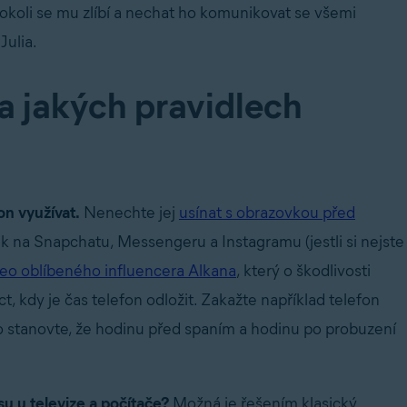
cokoli se mu zlíbí a nechat ho komunikovat se všemi
Julia.
 jakých pravidlech
on využívat.
Nenechte jej
usínat s obrazovkou před
 na Snapchatu, Messengeru a Instagramu (jestli si nejste
deo oblíbeného influencera Alkana
, který o škodlivosti
t, kdy je čas telefon odložit. Zakažte například telefon
ebo stanovte, že hodinu před spaním a hodinu po probuzení
času u televize a počítače?
Možná je řešením klasický