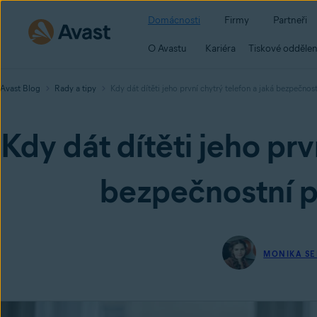
Domácnosti
Firmy
Partneři
O Avastu
Kariéra
Tiskové oddělen
Avast Blog
Rady a tipy
Kdy dát dítěti jeho první chytrý telefon a jaká bezpečnost
Kdy dát dítěti jeho prv
bezpečnostní pr
MONIKA SE