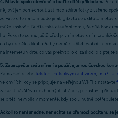
4. Mluvte spolu otevřeně a buďte dítěti příkladem.
Pokud 
něj byť jen pohlédnout, zatímco sdílíte fotky z vašeho 
že vaše dítě na tom bude jinak. „Bavte se s dítětem otevře
může zaskočit. Buďte také otevřeni tomu, že dítě konzumu
ho. Pokuste se mu ještě před prvním otevřením prohlížeče 
co by nemělo klikat a že by nemělo sdílet osobní informace 
na internetu vidíte, co vás překvapilo či zaskočilo a ptejte 
5. Zabezpečte svá zařízení a používejte rodičovskou kontr
Zabezpečte jeho
telefon spolehlivým antivirem
,
používejt
ve chvílích, kdy se připojuje na veřejnou Wi-Fi a nastavte
zakázat návštěvu nevhodných stránek, pozastavit přístup 
se dítěti nevybila v momentě, kdy spolu nutně potřebuje
Ačkoli to není snadné, nenechte se přemoci pocitem, že je