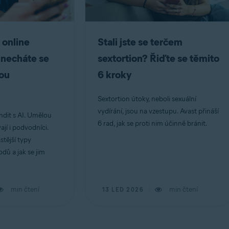
 online
Stali jste se terčem
 necháte se
sextortion? Řiďte se těmito
lou
6 kroky
Sextortion útoky, neboli sexuální
vydírání, jsou na vzestupu. Avast přináší
ndit s AI. Umělou
6 rad, jak se proti nim účinně bránit.
vají i podvodníci.
stější typy
ů a jak se jim
min čtení
min čtení
13 LED 2026