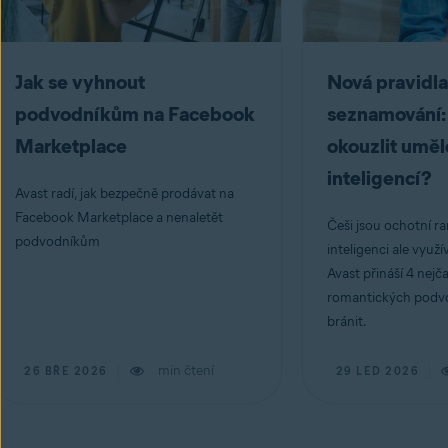
Jak se vyhnout
Nová pravidla
podvodníkům na Facebook
seznamování:
Marketplace
okouzlit umě
inteligencí?
Avast radí, jak bezpečně prodávat na
Facebook Marketplace a nenaletět
Češi jsou ochotní ra
podvodníkům
inteligenci ale využí
Avast přináší 4 nejča
romantických podvod
bránit.
min čtení
26 BŘE 2026
29 LED 2026