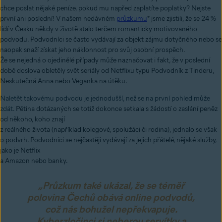
chce poslat nějaké peníze, pokud mu napřed zaplatíte poplatky? Nejste
první ani poslední! V našem nedávném
průzkumu
* jsme zjistili, že se 24 %
lidí v Česku někdy v životě stalo terčem romanticky motivovaného
podvodu. Podvodníci se často vydávají za objekt zájmu dotyčného nebo se
naopak snaží získat jeho náklonnost pro svůj osobní prospěch.
Že se nejedná o ojedinělé případy může naznačovat i fakt, že v poslední
době doslova obletěly svět seriály od Netflixu typu Podvodník z Tinderu,
Neskutečná Anna nebo Veganka na útěku.
Naletět takovému podvodu je jednodušší, než se na první pohled může
zdát.
Pětina dotázaných se totiž dokonce setkala s žádostí o zaslání peněz
od někoho, koho znají
z reálného života (například kolegové, spolužáci či rodina), jednalo se však
o podvrh. Podvodníci se nejčastěji vydávají za jejich přátelé, nějaké služby,
jako je Netflix
a Amazon nebo banky.
„Průzkum také ukázal, že se téměř
polovina Čechů obává online podvodů,
což nás bohužel nepřekvapuje.
Kyberzločinci si neberou servítky a