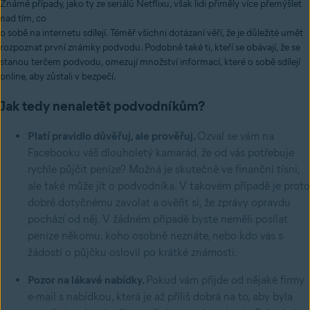
Známé případy, jako ty ze seriálů Netflixu, však lidi přiměly více přemýšlet
nad tím, co
o sobě na internetu sdílejí. Téměř všichni dotázaní věří, že je důležité umět
rozpoznat první známky podvodu. Podobně také ti, kteří se obávají, že se
stanou terčem podvodu, omezují množství informací, které o sobě sdílejí
online, aby zůstali v bezpečí.
Jak tedy nenaletět podvodníkům?
Platí pravidlo důvěřuj, ale prověřuj.
Ozval se vám na
Facebooku váš dlouholetý kamarád, že od vás potřebuje
rychle půjčit peníze? Možná je skutečně ve finanční tísni,
ale také může jít o podvodníka. V takovém případě je proto
dobré dotyčnému zavolat a ověřit si, že zprávy opravdu
pochází od něj. V žádném případě byste neměli posílat
peníze někomu, koho osobně neznáte, nebo kdo vás s
žádostí o půjčku oslovil po krátké známosti.
Pozor na lákavé nabídky.
Pokud vám přijde od nějaké firmy
e-mail s nabídkou, která je až příliš dobrá na to, aby byla