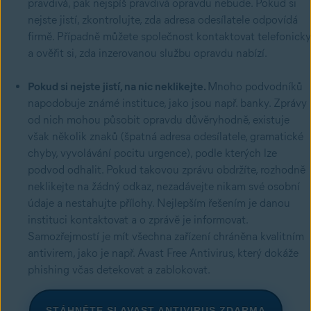
pravdivá, pak nejspíš pravdivá opravdu nebude. Pokud si
nejste jistí, zkontrolujte, zda adresa odesílatele odpovídá
firmě. Případně můžete společnost kontaktovat telefonicky
a ověřit si, zda inzerovanou službu opravdu nabízí.
Pokud si nejste jistí, na nic neklikejte.
Mnoho podvodníků
napodobuje známé instituce, jako jsou např. banky. Zprávy
od nich mohou působit opravdu důvěryhodně, existuje
však několik znaků (špatná adresa odesílatele, gramatické
chyby, vyvolávání pocitu urgence), podle kterých lze
podvod odhalit. Pokud takovou zprávu obdržíte, rozhodně
neklikejte na žádný odkaz, nezadávejte nikam své osobní
údaje a nestahujte přílohy. Nejlepším řešením je danou
instituci kontaktovat a o zprávě je informovat.
Samozřejmostí je mít všechna zařízení chráněna kvalitním
antivirem, jako je např. Avast Free Antivirus, který dokáže
phishing včas detekovat a zablokovat.
STÁHNĚTE SI AVAST ANTIVIRUS ZDARMA