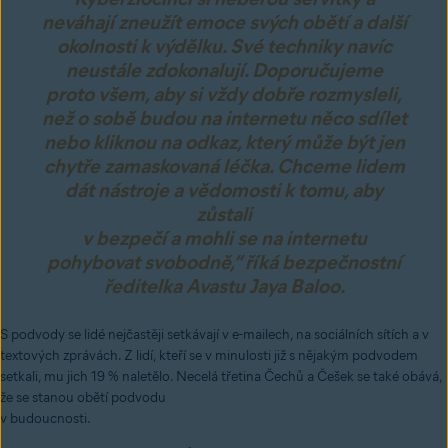
neváhají zneužít emoce svých obětí a další
okolnosti k výdělku. Své techniky navíc
neustále zdokonalují. Doporučujeme
proto všem, aby si vždy dobře rozmysleli,
než o sobě budou na internetu něco sdílet
nebo kliknou na odkaz, který může být jen
chytře zamaskovaná léčka. Chceme lidem
dát nástroje a vědomosti k tomu, aby
zůstali
v bezpečí a mohli se na internetu
pohybovat svobodně,“ říká bezpečnostní
ředitelka Avastu Jaya Baloo.
S podvody se lidé nejčastěji setkávají v e-mailech, na sociálních sítích a v
textových zprávách. Z lidí, kteří se v minulosti již s nějakým podvodem
setkali, mu jich 19 % naletělo. Necelá třetina Čechů a Češek se také obává,
že se stanou obětí podvodu
v budoucnosti.