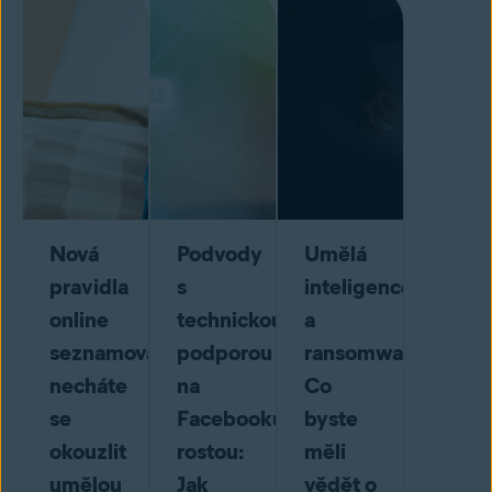
Nová
Podvody
Umělá
pravidla
s
inteligence
online
technickou
a
seznamování:
podporou
ransomware:
necháte
na
Co
se
Facebooku
byste
okouzlit
rostou:
měli
umělou
Jak
vědět o