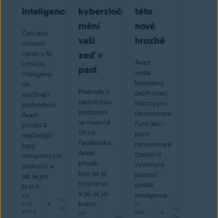
inteligencí?
kyberzločinci
této
mění
nové
Češi jsou
vaši
hrozbě
ochotní
zeď v
randit s AI.
Avast
Umělou
past
vydal
inteligenci
bezplatný
ale
Podvody s
dešifrovací
využívají i
technickou
nástroj pro
podvodníci.
podporou
ransomware
Avast
se masivně
FunkSec –
přináší 4
šíří na
první
nejčastější
Facebooku.
ransomware
typy
Avast
částečně
romantických
přináší
vytvořený
podvodů a
tipy, jak je
pomocí
jak se jim
rozpoznat
umělé
bránit.
a jak se jim
inteligence.
29
min
bránit.
LED
11
čtení
min
2026
SRP
26
min
čtení