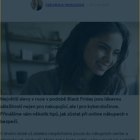
VERONIKA PAVELKOVÁ
24 LIS 2022
Největší slevy v roce v podobě Black Friday jsou lákavou
záležitostí nejen pro nakupující, ale i pro kyberzločince.
Přinášíme vám několik tipů, jak zůstat při online nákupech v
bezpečí.
V dnešní době už zdaleka nespěcháme pouze do nákupních center a