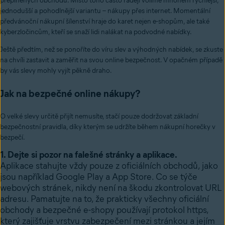
přeplněných obchodů. Místo toho často raději volíme mnohem rychlejší,
jednodušší a pohodlnější variantu – nákupy přes internet. Momentální
předvánoční nákupní šílenství hraje do karet nejen e-shopům, ale také
kyberzločincům, kteří se snaží lidi nalákat na podvodné nabídky.
Ještě předtím, než se ponoříte do víru slev a výhodných nabídek, se zkuste
na chvíli zastavit a zaměřit na svou online bezpečnost. V opačném případě
by vás slevy mohly vyjít pěkně draho.
Jak na bezpečné online nákupy?
O velké slevy určitě přijít nemusíte, stačí pouze dodržovat základní
bezpečnostní pravidla, díky kterým se udržíte během nákupní horečky v
bezpečí.
1. Dejte si pozor na falešné stránky a aplikace.
Aplikace stahujte vždy pouze z oficiálních obchodů, jako
jsou například Google Play a App Store. Co se týče
webových stránek, nikdy není na škodu zkontrolovat URL
adresu. Pamatujte na to, že prakticky všechny oficiální
obchody a bezpečné e-shopy používají protokol https,
který zajišťuje vrstvu zabezpečení mezi stránkou a jejím