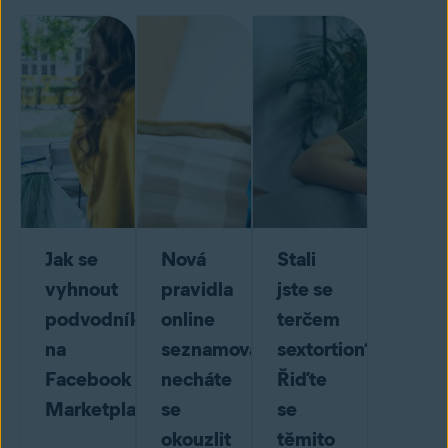
Jak se
Nová
Stali
vyhnout
pravidla
jste se
podvodníkům
online
terčem
na
seznamování:
sextortion?
Facebook
necháte
Řiďte
Marketplace
se
se
okouzlit
těmito