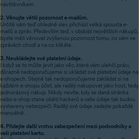
návštěvníkem.
2. Věnujte větší pozornost e-mailům.
Určitě vám teď ohledně slev přichází velká spousta e-
mailů a zpráv. Především teď, v období největších nákupů,
byste měli věnovat zvýšenou pozornost tomu, co vám ve
zprávách chodí a na co klikáte.
3. Neukládejte své platební údaje.
I když se to může jevit jako věc, která vám ulehčí práci,
důrazně nedoporučujeme si ukládat své platební údaje na
e-shopech. Stejně tak nedoporučujeme zakládat si na
každém e-shopu účet, ale raději nakupovat jako host, tedy
jednorázový nákup. Nikdy nevíte, kdy se daná stránka
nebo e-shop stane obětí hackerů a vaše údaje tak budou
vystaveny nebezpečí. Raději své údaje zadejte pokaždé
manuálně.
4. Přidejte další vrstvu zabezpečení mezi podvodníky a
vaši platební kartu.