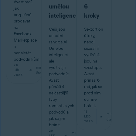
Avast radí,
umělou
6
jak
inteligencí?
kroky
bezpečně
prodávat
na
Češi jsou
Sextortion
Facebook
ochotní
útoky,
Marketplace
randit s AI.
neboli
a
Umělou
sexuální
nenaletět
inteligenci
vydírání,
podvodníkům
ale
jsou na
26
min
využívají i
vzestupu.
BŘE
čtení
podvodníci.
Avast
2026
Avast
přináší 6
přináší 4
rad, jak se
nejčastější
proti nim
typy
účinně
romantických
bránit.
podvodů a
13
min
LED
jak se jim
čtení
2026
bránit.
29
min
LED