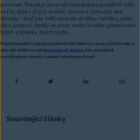
porovnat. Pokud je cena vaší objednávky povážlivě nižší,
než by byla u jiných značek, mohou k tomu být dva
důvody – buď jste našli opravdu skvělou nabídku, nebo
jde o podvod. Raději se proto vraťte k našim předchozím
tipům a stránku zkontrolujte.
Pokud narazíte na jakýkoli podvod nebo falešný e-shop, můžete nám o
něm dát vědět na naší
facebookové stránce
, kde pravidelně
zveřejňujeme novinky z oblasti kyberbezpečnosti.
Související články