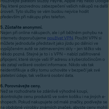
Používejte platební služby PayPal, Apple Pay nebo Google
Pay, které pozvednou zabezpečení vašich nákupů na další
úroveň. Tyto služby se vám budou nejvíce hodit
především při nákupu přes telefon.
5. Zůstaňte anonymní.
Nejen při online nákupech, ale i při běžném pohybu na
internetu doporučujeme
používat VPN
.
Použití VPN si
můžete jednoduše představit jako jízdu po dálnici ve
vypůjčeném autě se zatmavenými skly – jen těžko vás
někdo pozná. Stejné je to i s VPN – nabízí zašifrované
připojení, které skryje vaši IP adresu a kyberzločincům o
vás zatají veškeré osobní informace. Nikdo vás tak
neidentifikuje a díky tomu uchováte v bezpečí jak své
platební údaje, tak veškerá osobní data.
6. Porovnávejte ceny.
Než se rozhodnete ke zdánlivě výhodné koupi,
zkontrolujte cenu produktů ve svém košíku i na jiných e-
shopech. Pokud nakupujete od malé značky, podívejte se
na obdobné výrobky známých značek, abyste ceny mohli