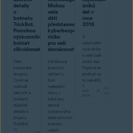
detaily
Mohou
úniků
o
vaše
dat v
botnetu
děti
roce
TrickBot.
představovat
2018
Pomohou
kyberbezpečnostní
výzkumníkům
riziko
V
botnet
pro vaši
uplynulém
zlikvidvovat
domácnost?
roce došlo
k celé řadě
Člen
Udržte svá
úniků dat.
hackerské
pracovní
Pojďme se
skupiny
zařízení v
podívat na
Conti se
tom
ty největší.
rozhodl
nejlepším
9
min
LED
zakročit a
stavu, i
čtení
2019
zveřejnil
když jsou
důležité
denně
detaily o
vystavována
trojanu
destruktivním
TrickBot
snahám
15
vašich
min