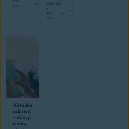
BŘE
potomků
čtení
2022
6
min
SRP
čtení
2020
Virtuální
asistent
– dobrý
sluha,