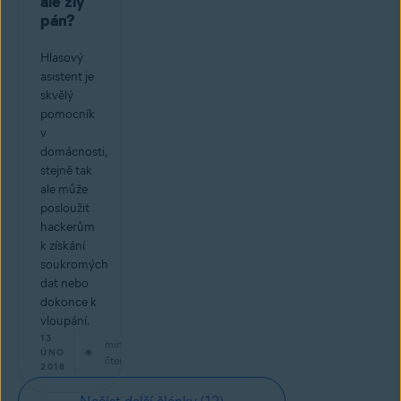
ale zlý
pán?
Hlasový
asistent je
skvělý
pomocník
v
domácnosti,
stejně tak
ale může
posloužit
hackerům
k získání
soukromých
dat nebo
dokonce k
vloupání.
13
min
ÚNO
čtení
2018