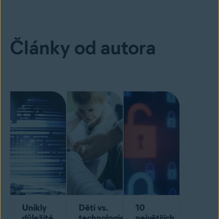
Články od autora
Unikly
Děti vs.
10
důležité
technologie:
největších