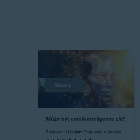
Může být umělá inteligence zlá?
Rozhovor s Noelem Sharkeym z Nadace
pro odpovědnou robotiku