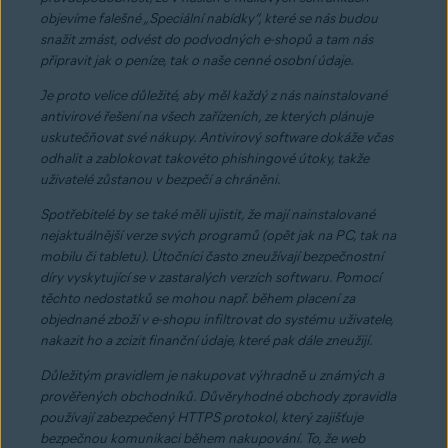
objevíme falešné „Speciální nabídky“, které se nás budou
snažit zmást, odvést do podvodných e-shopů a tam nás
připravit jak o peníze, tak o naše cenné osobní údaje.
Je proto velice důležité, aby měl každý z nás nainstalované
antivirové řešení na všech zařízeních, ze kterých plánuje
uskutečňovat své nákupy. Antivirový software dokáže včas
odhalit a zablokovat takovéto phishingové útoky, takže
uživatelé zůstanou v bezpečí a chráněni.
Spotřebitelé by se také měli ujistit, že mají nainstalované
nejaktuálnější verze svých programů (opět jak na PC, tak na
mobilu či tabletu). Útočníci často zneužívají bezpečnostní
díry vyskytující se v zastaralých verzích softwaru. Pomocí
těchto nedostatků se mohou např. během placení za
objednané zboží v e-shopu infiltrovat do systému uživatele,
nakazit ho a zcizit finanční údaje, které pak dále zneužijí.
Důležitým pravidlem je nakupovat výhradně u známých a
prověřených obchodníků. Důvěryhodné obchody zpravidla
používají zabezpečený HTTPS protokol, který zajišťuje
bezpečnou komunikaci během nakupování. To, že web