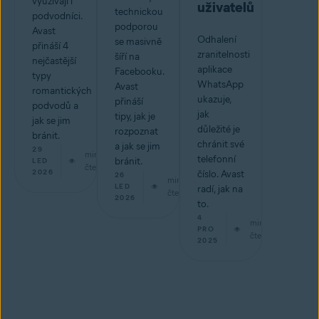
využívají i
uživatelů
technickou
podvodníci.
podporou
Avast
Odhalení
se masivně
přináší 4
zranitelnosti
šíří na
nejčastější
aplikace
Facebooku.
typy
WhatsApp
Avast
romantických
ukazuje,
přináší
podvodů a
jak
tipy, jak je
jak se jim
důležité je
rozpoznat
bránit.
chránit své
a jak se jim
29
min
telefonní
bránit.
LED
čtení
2026
číslo. Avast
26
min
LED
radí, jak na
čtení
2026
to.
4
min
PRO
čtení
2025