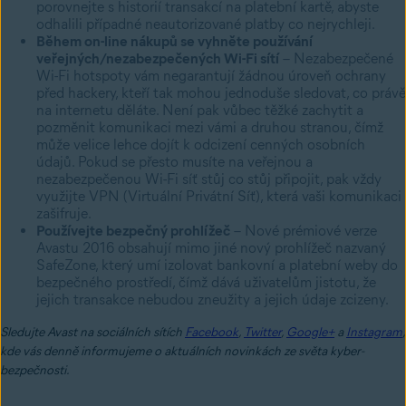
porovnejte s historií transakcí na platební kartě, abyste
odhalili případné neautorizované platby co nejrychleji.
Během on-line nákupů se vyhněte používání
veřejných/nezabezpečených Wi-Fi sítí
– Nezabezpečené
Wi-Fi hotspoty vám negarantují žádnou úroveň ochrany
před hackery, kteří tak mohou jednoduše sledovat, co právě
na internetu děláte. Není pak vůbec těžké zachytit a
pozměnit komunikaci mezi vámi a druhou stranou, čímž
může velice lehce dojít k odcizení cenných osobních
údajů. Pokud se přesto musíte na veřejnou a
nezabezpečenou Wi-Fi síť stůj co stůj připojit, pak vždy
využijte VPN (Virtuální Privátní Síť), která vaši komunikaci
zašifruje.
Používejte bezpečný prohlížeč
– Nové prémiové verze
Avastu 2016 obsahují mimo jiné nový prohlížeč nazvaný
SafeZone, který umí izolovat bankovní a platební weby do
bezpečného prostředí, čímž dává uživatelům jistotu, že
jejich transakce nebudou zneužity a jejich údaje zcizeny.
Sledujte Avast na sociálních sítích
Facebook
,
Twitter
,
Google+
a
Instagram
,
kde vás denně informujeme o aktuálních novinkách ze světa kyber-
bezpečnosti.