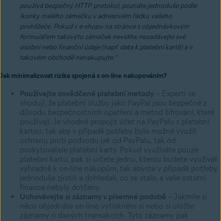
používá bezpečný HTTP protokol, poznáte jednoduše podle
ikonky malého zámečku v adresovém řádku vašeho
prohlížeče. Pokud v e-shopu na stránce s objednávkovým
formulářem takovýto zámeček nevidíte, nezadávejte své
osobní nebo finanční údaje (např. data k platební kartě) a v
takovém obchodě nenakupujte.“
Jak minimalizovat rizika spojená s on-line nakupováním?
Používejte osvědčené platební metody
– Experti se
shodují, že platební služby jako PayPal jsou bezpečné z
důvodu bezpečnostních opatření a metod šifrování, které
používají. Je vhodné propojit účet na PayPalu s platební
kartou, tak aby v případě potřeby bylo možné využít
ochranu proti podvodu jak od PayPalu, tak od
poskytovatele platební karty. Pokud využíváte pouze
platební kartu, pak si určete jednu, kterou budete využívat
výhradně k on-line nákupům, tak abyste v případě potřeby
jednoduše zjistili a dohledali, co se stalo, a vaše ostatní
finance nebyly dotčeny.
Uchovávejte si záznamy v písemné podobě
– Jakmile si
něco objednáte on-line, vytiskněte si nebo si uložte
záznamy o daných transakcích. Tyto záznamy pak