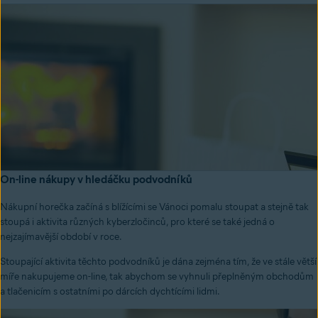
On-line nákupy v hledáčku podvodníků
Nákupní horečka začíná s blížícími se Vánoci pomalu stoupat a stejně tak
stoupá i aktivita různých kyberzločinců, pro které se také jedná o
nejzajímavější období v roce.
Stoupající aktivita těchto podvodníků je dána zejména tím, že ve stále větší
míře nakupujeme on-line, tak abychom se vyhnuli přeplněným obchodům
a tlačenicím s ostatními po dárcích dychtícími lidmi.