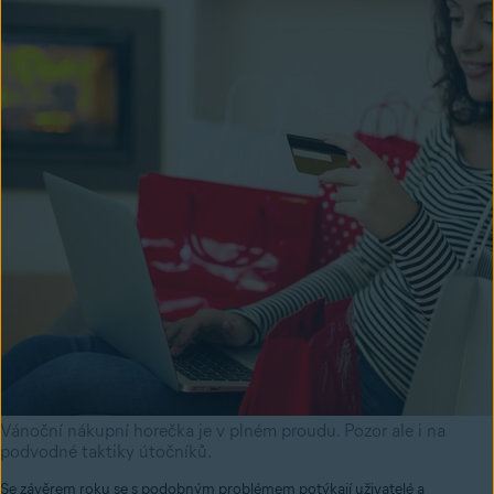
Vánoční nákupní horečka je v plném proudu. Pozor ale i na
podvodné taktiky útočníků.
Se závěrem roku se s podobným problémem potýkají uživatelé a