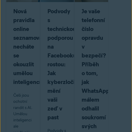
Nová
Podvody
Je vaše
pravidla
s
telefonní
online
technickou
číslo
seznamování:
podporou
opravdu
necháte
na
v
se
Facebooku
bezpečí?
okouzlit
rostou:
Příběh
umělou
Jak
o tom,
inteligencí?
kyberzločinci
jak
mění
WhatsApp
Češi jsou
vaši
málem
ochotní
zeď v
odhalil
randit s AI.
Umělou
past
soukromí
inteligenci
svých
ale
Podvody s