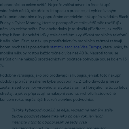
obchodníci po celém světě. Nejenže začíná advent a čas nákupů
vánočních dárků, ale přelom listopadu a prosince je i vyhledávaným
nákupním obdobím díky populárním americkým nákupním svátkům Black
Friday a Cyber Monday, které se postupně ve stále větší míře rozšiřují k
nám i do celého světa. Pro obchodníky je to skvělá příležitost, jak zvýšit
tržby, k čemuž dochází i díky stále častějšímu využívání mobilních telefonů
k nákupům. Fakt, že nákupy prostřednictvím mobilních zařízení zažívají
boom, vychází i z posledních
statistik asociace Visa Europe
, která uvádí, že
mobilní nákupy rostou každoročně o více než 40 %. Naproti tomu se
nárůst online nákupů prostřednictvím počítače pohybuje pouze kolem 13
%.
Podobně vzrušující, jako pro prodávající a kupující, je však toto nákupní
období i pro různé zákeřné kyberpodvodníky. Z toho důvodu jsme se
zeptali našeho senior virového analytika Jaromíra Hořejšího na to, co letos
chystají, a jak se připravují na nákupní sezonu, vrcholící každoročně
koncem roku, nejrůznější hackeři a on-line podvodníci.
Taktiky kyberpodvodníků se nějak významně nemění, stále
budou používat stejné triky jako po celý rok, jen jejich
intenzita v tomto období zesílí. Je tedy vyšší
pravděpodobnost, že v našich e-mailových schránkách