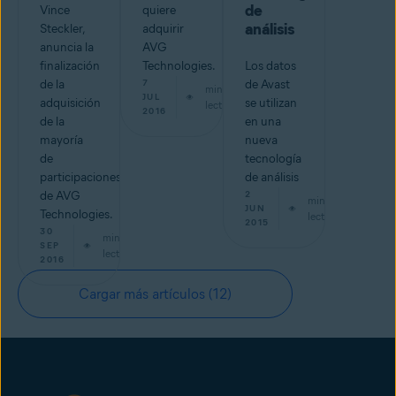
de
Vince
quiere
análisis
Steckler,
adquirir
anuncia la
AVG
finalización
Technologies.
Los datos
de la
7
de Avast
min de
JUL
adquisición
se utilizan
lectura
2016
de la
en una
mayoría
nueva
de
tecnología
participaciones
de análisis
de AVG
2
min de
JUN
Technologies.
lectura
2015
30
min de
SEP
lectura
2016
Cargar más artículos
(12)