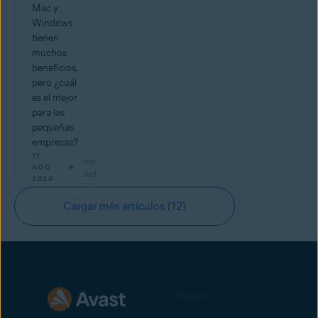
Mac y
Windows
tienen
muchos
beneficios,
pero ¿cuál
es el mejor
para las
pequeñas
empresas?
11
min de
AGO
lectura
2020
Cargar más artículos
(12)
Síganos