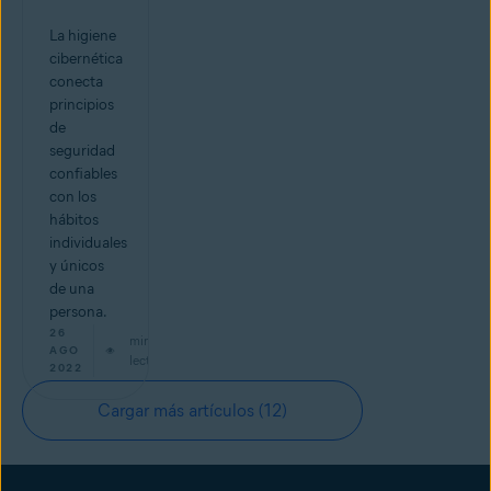
La higiene
cibernética
conecta
principios
de
seguridad
confiables
con los
hábitos
individuales
y únicos
de una
persona.
26
min de
AGO
lectura
2022
Cargar más artículos
(12)